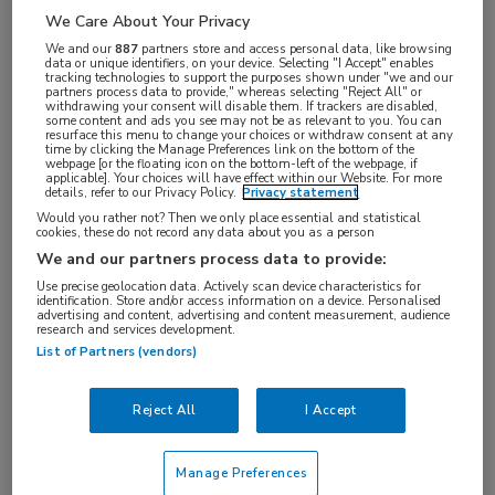
We Care About Your Privacy
VAKGEBIED
We and our
887
partners store and access personal data, like browsing
data or unique identifiers, on your device. Selecting "I Accept" enables
Artsen
tracking technologies to support the purposes shown under "we and our
partners process data to provide," whereas selecting "Reject All" or
FUNCTIE
withdrawing your consent will disable them. If trackers are disabled,
some content and ads you see may not be as relevant to you. You can
Jeugdarts
resurface this menu to change your choices or withdraw consent at any
time by clicking the Manage Preferences link on the bottom of the
BRANCHE
webpage [or the floating icon on the bottom-left of the webpage, if
applicable]. Your choices will have effect within our Website. For more
Overige
details, refer to our Privacy Policy.
Privacy statement
Would you rather not? Then we only place essential and statistical
AANSTELLING
cookies, these do not record any data about you as a person
Vaste aanstelling
We and our partners process data to provide:
PLAATSINGSDATUM
Use precise geolocation data. Actively scan device characteristics for
identification. Store and/or access information on a device. Personalised
advertising and content, advertising and content measurement, audience
5 augustus 2025
research and services development.
NIVEAU
List of Partners (vendors)
WO
Reject All
I Accept
ERVARING
Niet nader bepaald
Manage Preferences
DIENSTVERBAND