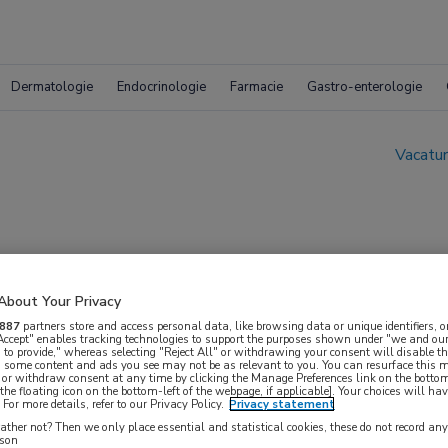
Dermatologie
Endocrinologie
Farmacie
Gastro-enterologie
Vacatur
About Your Privacy
887
partners store and access personal data, like browsing data or unique identifiers, o
entrale Zorgadministr
 Accept" enables tracking technologies to support the purposes shown under "we and our
 to provide," whereas selecting "Reject All" or withdrawing your consent will disable th
, some content and ads you see may not be as relevant to you. You can resurface this
 or withdraw consent at any time by clicking the Manage Preferences link on the bottom
the floating icon on the bottom-left of the webpage, if applicable]. Your choices will hav
For more details, refer to our Privacy Policy.
Privacy statement
ther not? Then we only place essential and statistical cookies, these do not record an
rson