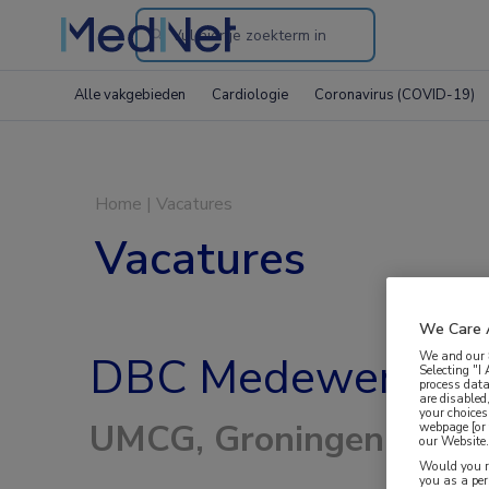
Search
through
Alle vakgebieden
Cardiologie
Coronavirus (COVID-19)
the
website
Home
|
Vacatures
Vacatures
We Care 
We and our
DBC Medewerker C
Selecting "I
process data
are disabled
your choices
UMCG, Groningen
webpage [or 
our Website. 
Would you ra
you as a pe