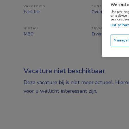
We and o
VAKGEBIED
FUNCTIE
Facilitair
Overige beroepen fa
Use precise 
on a device.
services dev
List of Par
NIVEAU
ERVARING
MBO
Ervaren
Manage P
Vacature niet beschikbaar
Deze vacature bij is niet meer actueel. Hier
voor u wellicht interessant zijn.