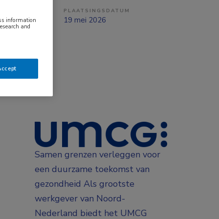
PLAATSINGSDATUM
tzicht op vast
19 mei 2026
ess information
research and
Accept
Samen grenzen verleggen voor
een duurzame toekomst van
gezondheid Als grootste
werkgever van Noord-
Nederland biedt het UMCG