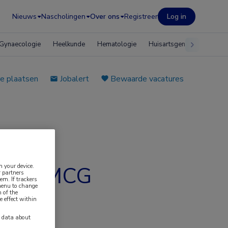
Nieuws
Nascholingen
Over ons
Registreer
Log in
Gynaecologie
Heelkunde
Hematologie
Huisartsgeneeskunde
e plaatsen
Jobalert
Bewaarde vacatures
n your device.
atie UMCG
 partners
em. If trackers
 menu to change
 of the
e effect within
y data about