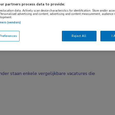
ur partners process data to provide:
BRANCHE
AANSTELLING
cilitair
Ziekenhuis
Tijdelijk met ui
geolocation data. Actively scan device characteristics for identification. Store and/or acc
 Personalised advertising and content, advertising and content measurement, audience 
elopment.
tners (vendors)
DIENSTVERBAND
Parttime
references
Reject All
I 
onder staan enkele vergelijkbare vacatures die