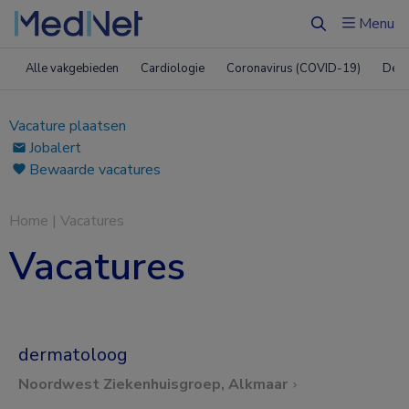
Menu
Zoeken
Alle vakgebieden
Cardiologie
Coronavirus (COVID-19)
Derm
Vacature plaatsen
Jobalert
Bewaarde vacatures
Home
|
Vacatures
Vacatures
dermatoloog
Noordwest Ziekenhuisgroep, Alkmaar