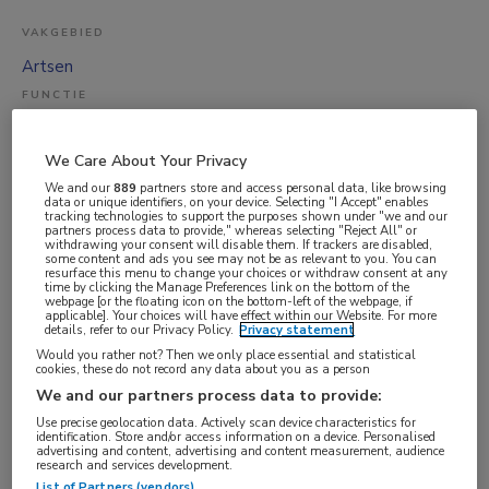
VAKGEBIED
Artsen
FUNCTIE
Dermatoloog
BRANCHE
We Care About Your Privacy
We and our
889
partners store and access personal data, like browsing
Ziekenhuis
data or unique identifiers, on your device. Selecting "I Accept" enables
tracking technologies to support the purposes shown under "we and our
AANSTELLING
partners process data to provide," whereas selecting "Reject All" or
withdrawing your consent will disable them. If trackers are disabled,
Niet nader bepaald
some content and ads you see may not be as relevant to you. You can
resurface this menu to change your choices or withdraw consent at any
PLAATSINGSDATUM
time by clicking the Manage Preferences link on the bottom of the
webpage [or the floating icon on the bottom-left of the webpage, if
3 november 2025
applicable]. Your choices will have effect within our Website. For more
details, refer to our Privacy Policy.
Privacy statement
NIVEAU
Would you rather not? Then we only place essential and statistical
cookies, these do not record any data about you as a person
HBO
We and our partners process data to provide:
ERVARING
Use precise geolocation data. Actively scan device characteristics for
identification. Store and/or access information on a device. Personalised
Niet nader bepaald
advertising and content, advertising and content measurement, audience
research and services development.
DIENSTVERBAND
List of Partners (vendors)