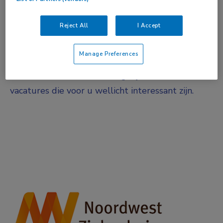
Niet nader bepaald
Reject All
I Accept
Vacature niet beschikbaar
Manage Preferences
Deze vacature bij is niet meer actueel.
Hieronder staan enkele vergelijkbare
vacatures die voor u wellicht interessant zijn.