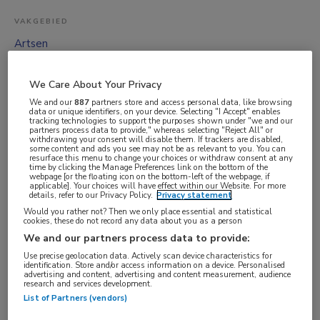
VAKGEBIED
Artsen
FUNCTIE
Specialist ouderengeneeskunde
We Care About Your Privacy
We and our
887
partners store and access personal data, like browsing
BRANCHE
data or unique identifiers, on your device. Selecting "I Accept" enables
tracking technologies to support the purposes shown under "we and our
Instelling/tehuis
partners process data to provide," whereas selecting "Reject All" or
withdrawing your consent will disable them. If trackers are disabled,
AANSTELLING
some content and ads you see may not be as relevant to you. You can
resurface this menu to change your choices or withdraw consent at any
Vaste aanstelling
time by clicking the Manage Preferences link on the bottom of the
webpage [or the floating icon on the bottom-left of the webpage, if
PLAATSINGSDATUM
applicable]. Your choices will have effect within our Website. For more
details, refer to our Privacy Policy.
Privacy statement
5 augustus 2025
Would you rather not? Then we only place essential and statistical
cookies, these do not record any data about you as a person
NIVEAU
We and our partners process data to provide:
WO
Use precise geolocation data. Actively scan device characteristics for
identification. Store and/or access information on a device. Personalised
ERVARING
advertising and content, advertising and content measurement, audience
research and services development.
Niet nader bepaald
List of Partners (vendors)
DIENSTVERBAND