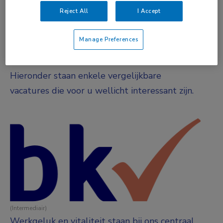
Parttime
Reject All
I Accept
Vacature niet beschikbaar
Manage Preferences
Deze vacature bij is niet meer actueel.
Hieronder staan enkele vergelijkbare
vacatures die voor u wellicht interessant zijn.
(Intermediair)
Werkgeluk en vitaliteit staan bij ons centraal.