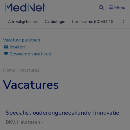
Menu
Zoeken
Alle vakgebieden
Cardiologie
Coronavirus (COVID-19)
Derm
Vacature plaatsen
Jobalert
Bewaarde vacatures
Home
|
Vacatures
Vacatures
Specialist ouderengeneeskunde | innovatie
BKV, Halsteren