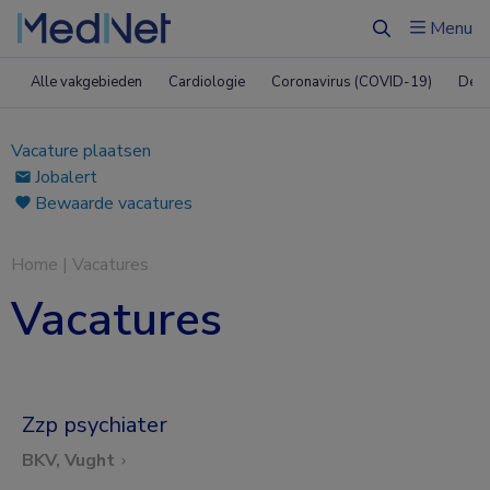
Menu
Zoeken
Alle vakgebieden
Cardiologie
Coronavirus (COVID-19)
Derm
Vacature plaatsen
Jobalert
Bewaarde vacatures
Home
|
Vacatures
Vacatures
Zzp psychiater
BKV, Vught