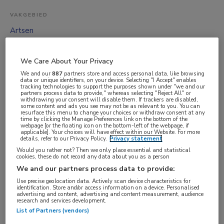
VAKGEBIED
Artsen
FUNCTIE
Psychiater
We Care About Your Privacy
BRANCHE
We and our
887
partners store and access personal data, like browsing
data or unique identifiers, on your device. Selecting "I Accept" enables
Zelfstandige kliniek
tracking technologies to support the purposes shown under "we and our
partners process data to provide," whereas selecting "Reject All" or
withdrawing your consent will disable them. If trackers are disabled,
AANSTELLING
some content and ads you see may not be as relevant to you. You can
resurface this menu to change your choices or withdraw consent at any
Niet nader bepaald
time by clicking the Manage Preferences link on the bottom of the
webpage [or the floating icon on the bottom-left of the webpage, if
PLAATSINGSDATUM
applicable]. Your choices will have effect within our Website. For more
details, refer to our Privacy Policy.
Privacy statement
30 januari 2026
Would you rather not? Then we only place essential and statistical
cookies, these do not record any data about you as a person
NIVEAU
We and our partners process data to provide:
WO
Use precise geolocation data. Actively scan device characteristics for
ERVARING
identification. Store and/or access information on a device. Personalised
advertising and content, advertising and content measurement, audience
Niet nader bepaald
research and services development.
List of Partners (vendors)
DIENSTVERBAND