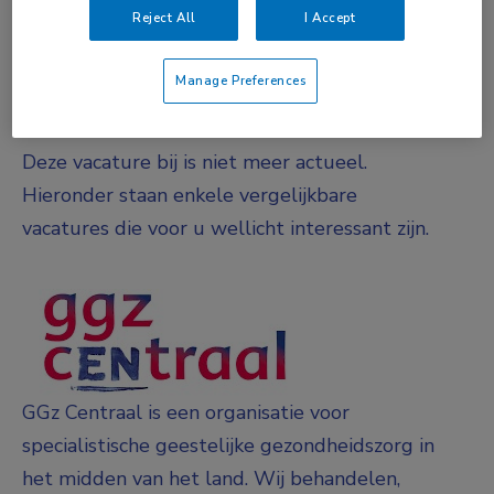
DIENSTVERBAND
Reject All
I Accept
Fulltime
Manage Preferences
Vacature niet beschikbaar
Deze vacature bij is niet meer actueel.
Hieronder staan enkele vergelijkbare
vacatures die voor u wellicht interessant zijn.
GGz Centraal is een organisatie voor
specialistische geestelijke gezondheidszorg in
het midden van het land. Wij behandelen,