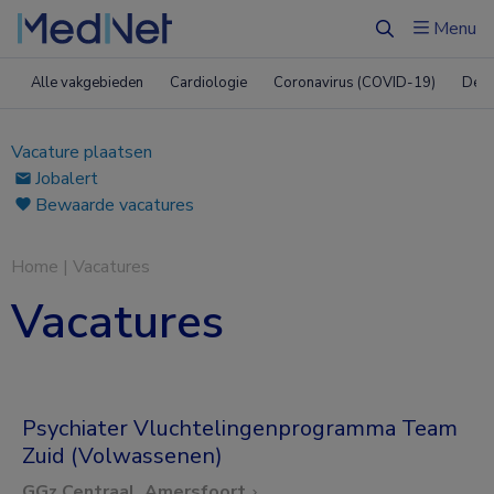
Menu
Zoeken
Alle vakgebieden
Cardiologie
Coronavirus (COVID-19)
Derm
Vacature plaatsen
Jobalert
Bewaarde vacatures
Home
|
Vacatures
Vacatures
Psychiater Vluchtelingenprogramma Team
Zuid (Volwassenen)
GGz Centraal, Amersfoort