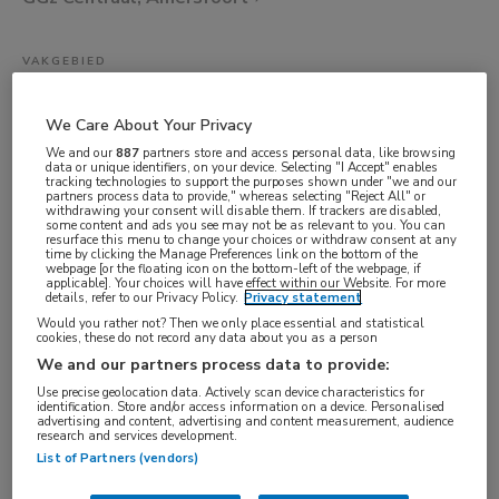
VAKGEBIED
Artsen
We Care About Your Privacy
FUNCTIE
We and our
887
partners store and access personal data, like browsing
Psychiater
data or unique identifiers, on your device. Selecting "I Accept" enables
tracking technologies to support the purposes shown under "we and our
BRANCHE
partners process data to provide," whereas selecting "Reject All" or
withdrawing your consent will disable them. If trackers are disabled,
Zelfstandige kliniek
some content and ads you see may not be as relevant to you. You can
resurface this menu to change your choices or withdraw consent at any
AANSTELLING
time by clicking the Manage Preferences link on the bottom of the
webpage [or the floating icon on the bottom-left of the webpage, if
applicable]. Your choices will have effect within our Website. For more
Vaste aanstelling
details, refer to our Privacy Policy.
Privacy statement
PLAATSINGSDATUM
Would you rather not? Then we only place essential and statistical
cookies, these do not record any data about you as a person
18 januari 2026
We and our partners process data to provide:
NIVEAU
Use precise geolocation data. Actively scan device characteristics for
identification. Store and/or access information on a device. Personalised
WO
advertising and content, advertising and content measurement, audience
research and services development.
ERVARING
List of Partners (vendors)
Starter