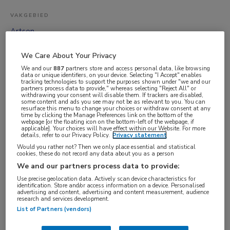
VAKGEBIED
Artsen
FUNCTIE
We Care About Your Privacy
Psychiater
We and our
887
partners store and access personal data, like browsing
BRANCHE
data or unique identifiers, on your device. Selecting "I Accept" enables
tracking technologies to support the purposes shown under "we and our
partners process data to provide," whereas selecting "Reject All" or
Zelfstandige kliniek
withdrawing your consent will disable them. If trackers are disabled,
some content and ads you see may not be as relevant to you. You can
AANSTELLING
resurface this menu to change your choices or withdraw consent at any
time by clicking the Manage Preferences link on the bottom of the
Vaste aanstelling
webpage [or the floating icon on the bottom-left of the webpage, if
applicable]. Your choices will have effect within our Website. For more
PLAATSINGSDATUM
details, refer to our Privacy Policy.
Privacy statement
Would you rather not? Then we only place essential and statistical
18 september 2025
cookies, these do not record any data about you as a person
NIVEAU
We and our partners process data to provide:
WO
Use precise geolocation data. Actively scan device characteristics for
identification. Store and/or access information on a device. Personalised
ERVARING
advertising and content, advertising and content measurement, audience
research and services development.
Starter
List of Partners (vendors)
DIENSTVERBAND