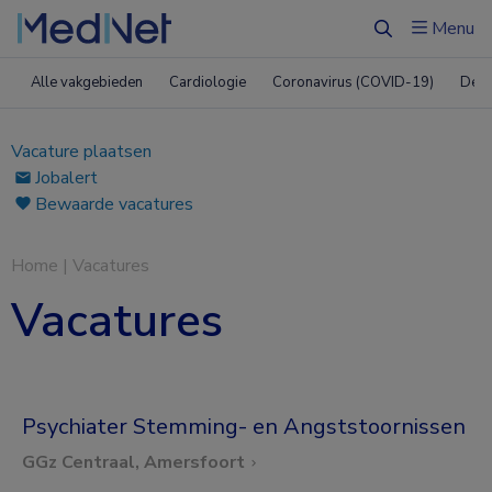
Menu
Zoeken
Alle vakgebieden
Cardiologie
Coronavirus (COVID-19)
Derm
Vacature plaatsen
Jobalert
Bewaarde vacatures
Home
|
Vacatures
Vacatures
Psychiater Stemming- en Angststoornissen
GGz Centraal, Amersfoort