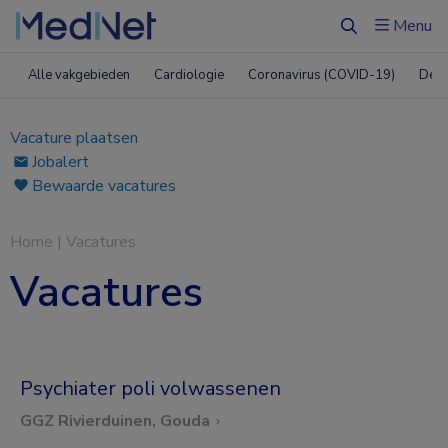
Menu
Zoeken
Alle vakgebieden
Cardiologie
Coronavirus (COVID-19)
Derm
Vacature plaatsen
Jobalert
Bewaarde vacatures
Home
|
Vacatures
Vacatures
Psychiater poli volwassenen
GGZ Rivierduinen, Gouda