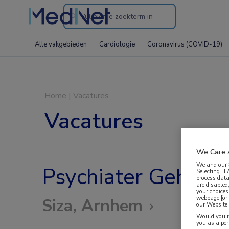
Search
through
Alle vakgebieden
Cardiologie
Coronavirus (COVID-19)
the
website
Home
|
Vacatures
Vacatures
We Care 
We and our
Psychiater Gehand
Selecting "I
process data
are disabled
your choices
webpage [or 
Siza, Arnhem
our Website. 
Would you ra
you as a pe