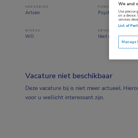
We and o
VAKGEBIED
FUNCTIE
Use precise 
Artsen
Psychiater
on a device.
services dev
List of Par
NIVEAU
ERVARING
WO
Niet nader bepaal
Manage P
Vacature niet beschikbaar
Deze vacature bij is niet meer actueel. Hier
voor u wellicht interessant zijn.