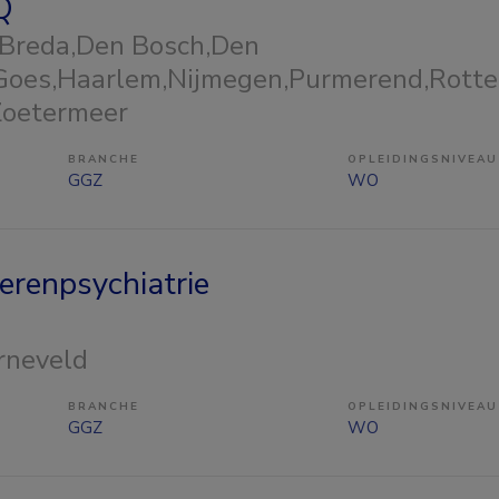
Q
 Breda,Den Bosch,Den
Goes,Haarlem,Nijmegen,Purmerend,Rotte
Zoetermeer
BRANCHE
OPLEIDINGSNIVEAU
GGZ
WO
erenpsychiatrie
arneveld
BRANCHE
OPLEIDINGSNIVEAU
GGZ
WO