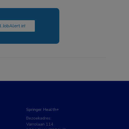
l JobAlert in!
Springer Health+
Bezoekadres:
Varrolaan 114