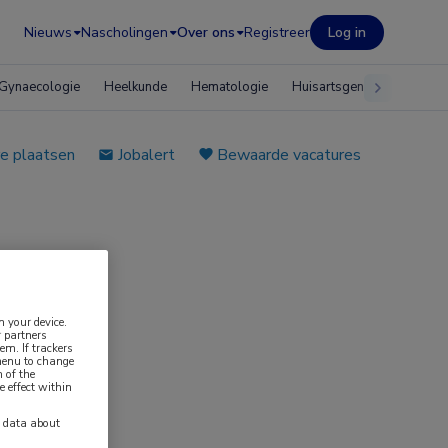
Nieuws
Nascholingen
Over ons
Registreer
Log in
Gynaecologie
Heelkunde
Hematologie
Huisartsgeneeskunde
e plaatsen
Jobalert
Bewaarde vacatures
n your device.
 partners
em. If trackers
 menu to change
 of the
e effect within
y data about