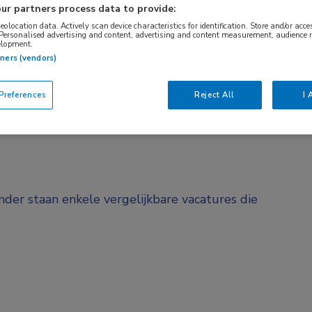
ur partners process data to provide:
BRANCHE
AANSTELLING
geolocation data. Actively scan device characteristics for identification. Store and/or acc
Stichting
Tijdelijk met ui
 Personalised advertising and content, advertising and content measurement, audience 
elopment.
tners (vendors)
DIENSTVERBAND
d
Parttime
references
Reject All
I 
onder staan enkele vergelijkbare vacatures die