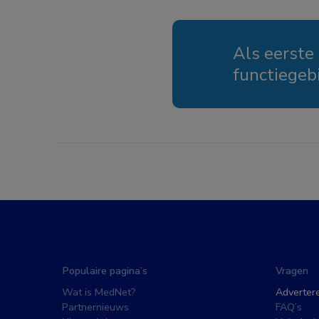
Als eerste
functiegeb
Populaire pagina’s
Vragen
Wat is MedNet?
Adverter
Partnernieuws
FAQ’s