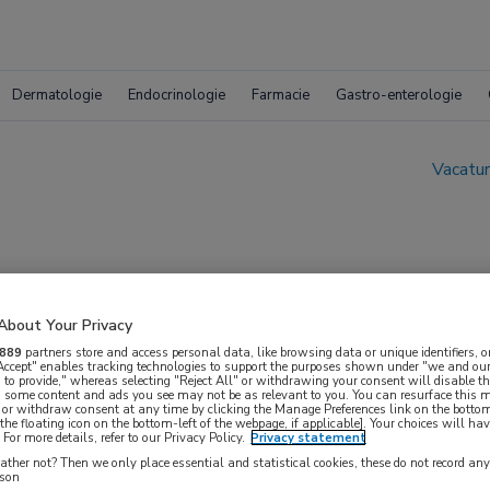
Dermatologie
Endocrinologie
Farmacie
Gastro-enterologie
Vacatur
About Your Privacy
889
partners store and access personal data, like browsing data or unique identifiers, o
icaptenzorg
 Accept" enables tracking technologies to support the purposes shown under "we and our
 to provide," whereas selecting "Reject All" or withdrawing your consent will disable th
, some content and ads you see may not be as relevant to you. You can resurface this
 or withdraw consent at any time by clicking the Manage Preferences link on the bottom
the floating icon on the bottom-left of the webpage, if applicable]. Your choices will hav
For more details, refer to our Privacy Policy.
Privacy statement
ther not? Then we only place essential and statistical cookies, these do not record an
rson