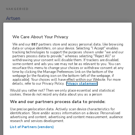
VAKGEBIED
Artsen
FUNCTIE
Psychiater
We Care About Your Privacy
BRANCHE
We and our
887
partners store and access personal data, like browsing
data or unique identifiers, on your device. Selecting "I Accept" enables
Zelfstandige kliniek
tracking technologies to support the purposes shown under "we and our
partners process data to provide," whereas selecting "Reject All" or
withdrawing your consent will disable them. If trackers are disabled,
AANSTELLING
some content and ads you see may not be as relevant to you. You can
resurface this menu to change your choices or withdraw consent at any
Niet nader bepaald
time by clicking the Manage Preferences link on the bottom of the
webpage [or the floating icon on the bottom-left of the webpage, if
PLAATSINGSDATUM
applicable]. Your choices will have effect within our Website. For more
details, refer to our Privacy Policy.
Privacy statement
6 november 2025
Would you rather not? Then we only place essential and statistical
cookies, these do not record any data about you as a person
NIVEAU
We and our partners process data to provide:
WO
Use precise geolocation data. Actively scan device characteristics for
ERVARING
identification. Store and/or access information on a device. Personalised
advertising and content, advertising and content measurement, audience
Ervaren
research and services development.
List of Partners (vendors)
DIENSTVERBAND