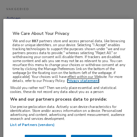
VAKGEBIED
Artsen
FUNCTIE
We Care About Your Privacy
Psychiater
We and our
887
partners store and access personal data, like browsing
BRANCHE
data or unique identifiers, on your device. Selecting "I Accept" enables
tracking technologies to support the purposes shown under "we and our
Instelling/tehuis
partners process data to provide," whereas selecting "Reject All" or
withdrawing your consent will disable them. If trackers are disabled,
some content and ads you see may not be as relevant to you. You can
AANSTELLING
resurface this menu to change your choices or withdraw consent at any
time by clicking the Manage Preferences link on the bottom of the
Vaste aanstelling
webpage [or the floating icon on the bottom-left of the webpage, if
applicable]. Your choices will have effect within our Website. For more
PLAATSINGSDATUM
details, refer to our Privacy Policy.
Privacy statement
3 juni 2026
Would you rather not? Then we only place essential and statistical
cookies, these do not record any data about you as a person
NIVEAU
We and our partners process data to provide:
WO
Use precise geolocation data. Actively scan device characteristics for
identification. Store and/or access information on a device. Personalised
ERVARING
advertising and content, advertising and content measurement, audience
research and services development.
Ervaren
List of Partners (vendors)
DIENSTVERBAND