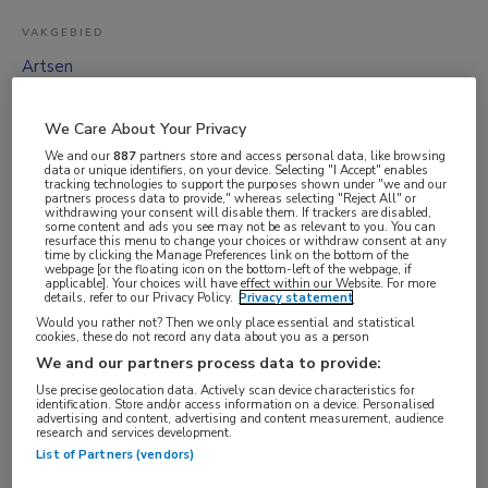
VAKGEBIED
Artsen
FUNCTIE
Overige beroepen medici
We Care About Your Privacy
We and our
887
partners store and access personal data, like browsing
BRANCHE
data or unique identifiers, on your device. Selecting "I Accept" enables
tracking technologies to support the purposes shown under "we and our
Laboratorium
partners process data to provide," whereas selecting "Reject All" or
withdrawing your consent will disable them. If trackers are disabled,
AANSTELLING
some content and ads you see may not be as relevant to you. You can
resurface this menu to change your choices or withdraw consent at any
Vaste aanstelling
time by clicking the Manage Preferences link on the bottom of the
webpage [or the floating icon on the bottom-left of the webpage, if
PLAATSINGSDATUM
applicable]. Your choices will have effect within our Website. For more
details, refer to our Privacy Policy.
Privacy statement
3 augustus 2025
Would you rather not? Then we only place essential and statistical
cookies, these do not record any data about you as a person
NIVEAU
We and our partners process data to provide:
WO
Use precise geolocation data. Actively scan device characteristics for
identification. Store and/or access information on a device. Personalised
ERVARING
advertising and content, advertising and content measurement, audience
research and services development.
Ervaren
List of Partners (vendors)
DIENSTVERBAND