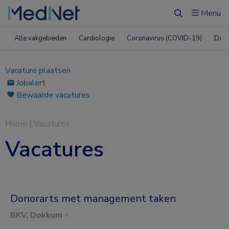
Menu
Zoeken
Alle vakgebieden
Cardiologie
Coronavirus (COVID-19)
Derm
Vacature plaatsen
Jobalert
Bewaarde vacatures
Home
|
Vacatures
Vacatures
Donorarts met management taken
BKV, Dokkum