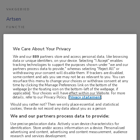
VAKGEBIED
Artsen
FUNCTIE
MDL-arts
BRANCHE
We Care About Your Privacy
Maatschap
We and our
889
partners store and access personal data, like browsing
data or unique identifiers, on your device. Selecting "I Accept" enables
AANSTELLING
tracking technologies to support the purposes shown under "we and our
partners process data to provide," whereas selecting "Reject All" or
Tijdelijk dienstverband
withdrawing your consent will disable them. If trackers are disabled,
some content and ads you see may not be as relevant to you. You can
PLAATSINGSDATUM
resurface this menu to change your choices or withdraw consent at any
time by clicking the Manage Preferences link on the bottom of the
webpage [or the floating icon on the bottom-left of the webpage, if
4 juli 2025
applicable]. Your choices will have effect within our Website. For more
details, refer to our Privacy Policy.
Privacy statement
NIVEAU
Would you rather not? Then we only place essential and statistical
WO
cookies, these do not record any data about you as a person
We and our partners process data to provide:
ERVARING
Use precise geolocation data. Actively scan device characteristics for
Niet nader bepaald
identification. Store and/or access information on a device. Personalised
advertising and content, advertising and content measurement, audience
DIENSTVERBAND
research and services development.