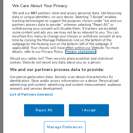
We Care About Your Privacy
VAKGEBIED
We and our
887
partners store and access personal data, like browsing
data or unique identifiers, on your device. Selecting "I Accept" enables
Artsen
tracking technologies to support the purposes shown under "we and our
partners process data to provide," whereas selecting "Reject All" or
FUNCTIE
withdrawing your consent will disable them. If trackers are disabled,
some content and ads you see may not be as relevant to you. You can
Jeugdarts
resurface this menu to change your choices or withdraw consent at any
time by clicking the Manage Preferences link on the bottom of the
BRANCHE
webpage [or the floating icon on the bottom-left of the webpage, if
applicable]. Your choices will have effect within our Website. For more
Overige
details, refer to our Privacy Policy.
Privacy statement
Would you rather not? Then we only place essential and statistical
AANSTELLING
cookies, these do not record any data about you as a person
Vaste aanstelling
We and our partners process data to provide:
PLAATSINGSDATUM
Use precise geolocation data. Actively scan device characteristics for
identification. Store and/or access information on a device. Personalised
advertising and content, advertising and content measurement, audience
14 november 2025
research and services development.
NIVEAU
List of Partners (vendors)
WO
Reject All
I Accept
ERVARING
Niet nader bepaald
Manage Preferences
DIENSTVERBAND