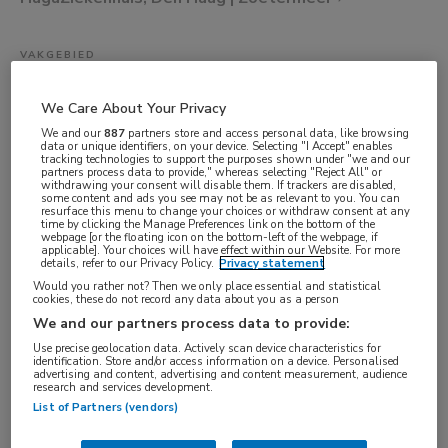
VAKGEBIED
Artsen
We Care About Your Privacy
FUNCTIE
We and our
887
partners store and access personal data, like browsing
Internist
data or unique identifiers, on your device. Selecting "I Accept" enables
tracking technologies to support the purposes shown under "we and our
BRANCHE
partners process data to provide," whereas selecting "Reject All" or
withdrawing your consent will disable them. If trackers are disabled,
Onbekend
some content and ads you see may not be as relevant to you. You can
resurface this menu to change your choices or withdraw consent at any
time by clicking the Manage Preferences link on the bottom of the
AANSTELLING
webpage [or the floating icon on the bottom-left of the webpage, if
applicable]. Your choices will have effect within our Website. For more
Tijdelijk dienstverband
details, refer to our Privacy Policy.
Privacy statement
PLAATSINGSDATUM
Would you rather not? Then we only place essential and statistical
cookies, these do not record any data about you as a person
4 mei 2026
We and our partners process data to provide:
NIVEAU
Use precise geolocation data. Actively scan device characteristics for
identification. Store and/or access information on a device. Personalised
WO
advertising and content, advertising and content measurement, audience
research and services development.
ERVARING
List of Partners (vendors)
Starter