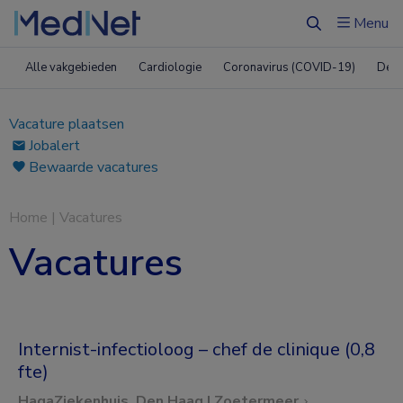
Menu
Zoeken
Alle vakgebieden
Cardiologie
Coronavirus (COVID-19)
Derm
Vacature plaatsen
Jobalert
Bewaarde vacatures
Home
|
Vacatures
Vacatures
Internist-infectioloog – chef de clinique (0,8
fte)
HagaZiekenhuis, Den Haag | Zoetermeer