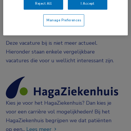
DIENSTVERBAND
Reject All
I Accept
Fulltime
Manage Preferences
Vacature niet beschikbaar
Deze vacature bij is niet meer actueel.
Hieronder staan enkele vergelijkbare
vacatures die voor u wellicht interessant zijn.
Kies je voor het HagaZiekenhuis? Dan kies je
voor een carrière vol mogelijkheden! Bij het
HagaZiekenhuis begrijpen we dat patiënten
op een...
Lees meer