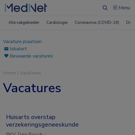
Menu
Zoeken
Alle vakgebieden
Cardiologie
Coronavirus (COVID-19)
Derm
Vacature plaatsen
Jobalert
Bewaarde vacatures
Home
|
Vacatures
Vacatures
Huisarts overstap
verzekeringsgeneeskunde
BKV, Den Bosch