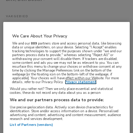
VAKGEBIED
Artsen
FUNCTIE
We Care About Your Privacy
Huisarts
We and our
889
partners store and access personal data, like browsing
data or unique identifiers, on your device. Selecting "I Accept" enables
BRANCHE
tracking technologies to support the purposes shown under "we and our
partners process data to provide," whereas selecting "Reject All" or
Overige
withdrawing your consent will disable them. If trackers are disabled,
some content and ads you see may not be as relevant to you. You can
resurface this menu to change your choices or withdraw consent at any
AANSTELLING
time by clicking the Manage Preferences link on the bottom of the
webpage [or the floating icon on the bottom-left of the webpage, if
Vaste aanstelling
applicable]. Your choices will have effect within our Website. For more
details, refer to our Privacy Policy.
Privacy statement
PLAATSINGSDATUM
Would you rather not? Then we only place essential and statistical
20 mei 2026
cookies, these do not record any data about you as a person
We and our partners process data to provide:
NIVEAU
Use precise geolocation data. Actively scan device characteristics for
WO
identification. Store and/or access information on a device. Personalised
advertising and content, advertising and content measurement, audience
ERVARING
research and services development.
List of Partners (vendors)
Niet nader bepaald