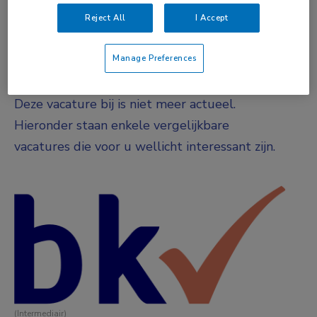
DIENSTVERBAND
Reject All
I Accept
Fulltime
Manage Preferences
Vacature niet beschikbaar
Deze vacature bij is niet meer actueel.
Hieronder staan enkele vergelijkbare
vacatures die voor u wellicht interessant zijn.
(Intermediair)