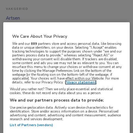
VAKGEBIED
Artsen
FUNCTIE
Huisarts
We Care About Your Privacy
BRANCHE
We and our
889
partners store and access personal data, like browsing
data or unique identifiers, on your device. Selecting "I Accept" enables
(Groeps)praktijk
tracking technologies to support the purposes shown under "we and our
partners process data to provide," whereas selecting "Reject All" or
withdrawing your consent will disable them. If trackers are disabled,
AANSTELLING
some content and ads you see may not be as relevant to you. You can
resurface this menu to change your choices or withdraw consent at any
Vaste aanstelling
time by clicking the Manage Preferences link on the bottom of the
webpage [or the floating icon on the bottom-left of the webpage, if
PLAATSINGSDATUM
applicable]. Your choices will have effect within our Website. For more
details, refer to our Privacy Policy.
Privacy statement
13 mei 2025
Would you rather not? Then we only place essential and statistical
cookies, these do not record any data about you as a person
NIVEAU
We and our partners process data to provide:
WO
Use precise geolocation data. Actively scan device characteristics for
ERVARING
identification. Store and/or access information on a device. Personalised
advertising and content, advertising and content measurement, audience
Niet nader bepaald
research and services development.
List of Partners (vendors)
DIENSTVERBAND