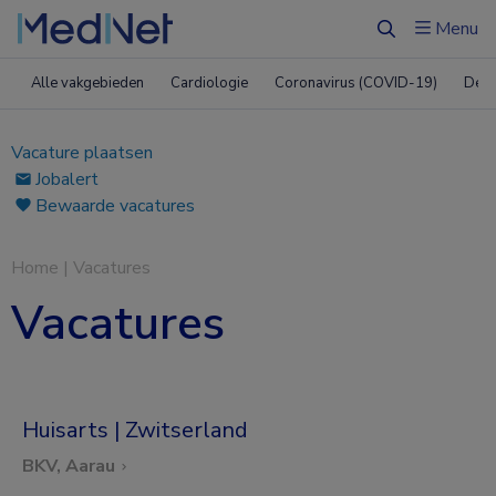
Menu
Zoeken
Alle vakgebieden
Cardiologie
Coronavirus (COVID-19)
Derm
Vacature plaatsen
Jobalert
Bewaarde vacatures
Home
|
Vacatures
Vacatures
Huisarts | Zwitserland
BKV, Aarau