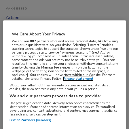
VAKGEBIED
Artsen
FUNCTIE
Huisarts
We Care About Your Privacy
We and our
887
partners store and access personal data, like browsing
BRANCHE
data or unique identifiers, on your device. Selecting "I Accept" enables
tracking technologies to support the purposes shown under "we and our
(Groeps)praktijk
partners process data to provide," whereas selecting "Reject All" or
withdrawing your consent will disable them. If trackers are disabled,
AANSTELLING
some content and ads you see may not be as relevant to you. You can
resurface this menu to change your choices or withdraw consent at any
Vaste aanstelling
time by clicking the Manage Preferences link on the bottom of the
webpage [or the floating icon on the bottom-left of the webpage, if
PLAATSINGSDATUM
applicable]. Your choices will have effect within our Website. For more
details, refer to our Privacy Policy.
Privacy statement
21 mei 2026
Would you rather not? Then we only place essential and statistical
cookies, these do not record any data about you as a person
NIVEAU
We and our partners process data to provide:
WO
Use precise geolocation data. Actively scan device characteristics for
identification. Store and/or access information on a device. Personalised
ERVARING
advertising and content, advertising and content measurement, audience
research and services development.
Niet nader bepaald
List of Partners (vendors)
DIENSTVERBAND