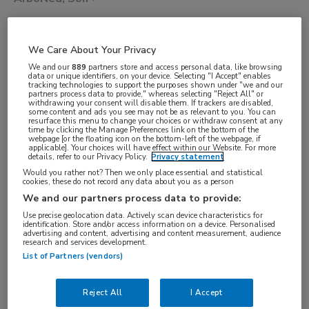
VAKGEBIED
We Care About Your Privacy
Artsen
We and our
889
partners store and access personal data, like browsing
data or unique identifiers, on your device. Selecting "I Accept" enables
FUNCTIE
tracking technologies to support the purposes shown under "we and our
partners process data to provide," whereas selecting "Reject All" or
Basisarts
withdrawing your consent will disable them. If trackers are disabled,
some content and ads you see may not be as relevant to you. You can
BRANCHE
resurface this menu to change your choices or withdraw consent at any
time by clicking the Manage Preferences link on the bottom of the
Overige
webpage [or the floating icon on the bottom-left of the webpage, if
applicable]. Your choices will have effect within our Website. For more
AANSTELLING
details, refer to our Privacy Policy.
Privacy statement
Would you rather not? Then we only place essential and statistical
Vaste aanstelling
cookies, these do not record any data about you as a person
PLAATSINGSDATUM
We and our partners process data to provide:
28 april 2026
Use precise geolocation data. Actively scan device characteristics for
identification. Store and/or access information on a device. Personalised
advertising and content, advertising and content measurement, audience
NIVEAU
research and services development.
WO
List of Partners (vendors)
ERVARING
Reject All
I Accept
Ervaren