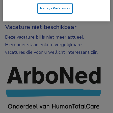
DIENSTVERBAND
Manage Preferences
Parttime
Vacature niet beschikbaar
Deze vacature bij is niet meer actueel.
Hieronder staan enkele vergelijkbare
vacatures die voor u wellicht interessant zijn.