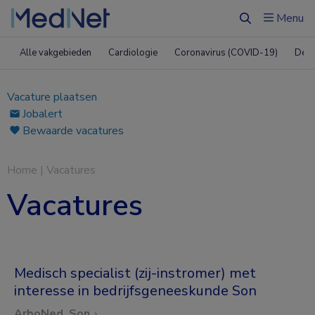
Menu
Zoeken
Alle vakgebieden
Cardiologie
Coronavirus (COVID-19)
Derm
Vacature plaatsen
Jobalert
Bewaarde vacatures
Home
|
Vacatures
Vacatures
Medisch specialist (zij-instromer) met
interesse in bedrijfsgeneeskunde Son
ArboNed, Son