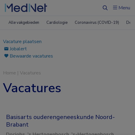
Menu
Zoeken
Alle vakgebieden
Cardiologie
Coronavirus (COVID-19)
Derm
Vacature plaatsen
Jobalert
Bewaarde vacatures
Home
|
Vacatures
Vacatures
Basisarts ouderengeneeskunde Noord-
Brabant
Docjobs, 's Hertogenbosch, 's-Hertogenbosch,