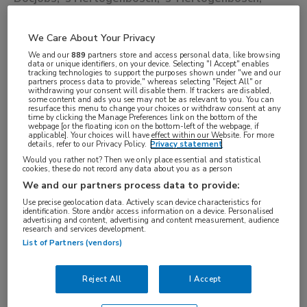
Eindhoven, Noord-Brabant, Tilburg
We Care About Your Privacy
VAKGEBIED
We and our
889
partners store and access personal data, like browsing
data or unique identifiers, on your device. Selecting "I Accept" enables
Artsen
tracking technologies to support the purposes shown under "we and our
partners process data to provide," whereas selecting "Reject All" or
withdrawing your consent will disable them. If trackers are disabled,
FUNCTIE
some content and ads you see may not be as relevant to you. You can
resurface this menu to change your choices or withdraw consent at any
Basisarts
time by clicking the Manage Preferences link on the bottom of the
webpage [or the floating icon on the bottom-left of the webpage, if
BRANCHE
applicable]. Your choices will have effect within our Website. For more
details, refer to our Privacy Policy.
Privacy statement
Instelling/tehuis
Would you rather not? Then we only place essential and statistical
cookies, these do not record any data about you as a person
AANSTELLING
We and our partners process data to provide:
Tijdelijk dienstverband
Use precise geolocation data. Actively scan device characteristics for
PLAATSINGSDATUM
identification. Store and/or access information on a device. Personalised
advertising and content, advertising and content measurement, audience
12 juli 2025
research and services development.
List of Partners (vendors)
NIVEAU
WO
Reject All
I Accept
ERVARING
Niet nader bepaald