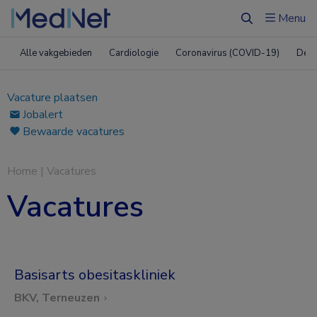
Menu
Zoeken
Alle vakgebieden
Cardiologie
Coronavirus (COVID-19)
Derm
Vacature plaatsen
Jobalert
Bewaarde vacatures
Home
|
Vacatures
Vacatures
Basisarts obesitaskliniek
BKV, Terneuzen