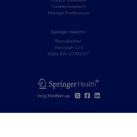
Privacy Statement
Cookiestatement
Manage Preferences
Springer Health+
Bezoekadres:
Varrolaan 114
3584 BW UTRECHT
BSL
Twitter
Facebook
Linkedin
Volg MedNet op: