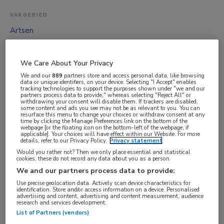
VAKGEBIED
Artsen
FUNCTIE
Basisarts
We Care About Your Privacy
BRANCHE
We and our
889
partners store and access personal data, like browsing
data or unique identifiers, on your device. Selecting "I Accept" enables
Onbekend
tracking technologies to support the purposes shown under "we and our
partners process data to provide," whereas selecting "Reject All" or
AANSTELLING
withdrawing your consent will disable them. If trackers are disabled,
some content and ads you see may not be as relevant to you. You can
resurface this menu to change your choices or withdraw consent at any
Vaste aanstelling
time by clicking the Manage Preferences link on the bottom of the
webpage [or the floating icon on the bottom-left of the webpage, if
PLAATSINGSDATUM
applicable]. Your choices will have effect within our Website. For more
details, refer to our Privacy Policy.
Privacy statement
18 oktober 2025
Would you rather not? Then we only place essential and statistical
NIVEAU
cookies, these do not record any data about you as a person
We and our partners process data to provide:
Overig
Use precise geolocation data. Actively scan device characteristics for
ERVARING
identification. Store and/or access information on a device. Personalised
advertising and content, advertising and content measurement, audience
Niet nader bepaald
research and services development.
List of Partners (vendors)
DIENSTVERBAND