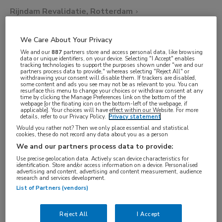
Rijndam Revalidatie, Rotterdam
We Care About Your Privacy
VAKGEBIED
We and our
887
partners store and access personal data, like browsing
Artsen
data or unique identifiers, on your device. Selecting "I Accept" enables
tracking technologies to support the purposes shown under "we and our
FUNCTIE
partners process data to provide," whereas selecting "Reject All" or
withdrawing your consent will disable them. If trackers are disabled,
Arts in opleiding tot specialist (AIOS)
some content and ads you see may not be as relevant to you. You can
resurface this menu to change your choices or withdraw consent at any
BRANCHE
time by clicking the Manage Preferences link on the bottom of the
webpage [or the floating icon on the bottom-left of the webpage, if
applicable]. Your choices will have effect within our Website. For more
Ziekenhuis
details, refer to our Privacy Policy.
Privacy statement
AANSTELLING
Would you rather not? Then we only place essential and statistical
cookies, these do not record any data about you as a person
Tijdelijk dienstverband
We and our partners process data to provide:
PLAATSINGSDATUM
Use precise geolocation data. Actively scan device characteristics for
identification. Store and/or access information on a device. Personalised
5 mei 2026
advertising and content, advertising and content measurement, audience
research and services development.
NIVEAU
List of Partners (vendors)
WO
ERVARING
Reject All
I Accept