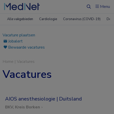
Menu
Zoeken
Alle vakgebieden
Cardiologie
Coronavirus (COVID-19)
Derm
Vacature plaatsen
Jobalert
Bewaarde vacatures
Home
|
Vacatures
Vacatures
AIOS anesthesiologie | Duitsland
BKV, Kreis Borken