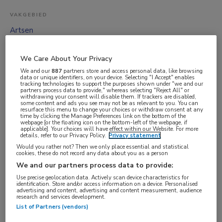
VAKGEBIED
Artsen
FUNCTIE
Arts in opleiding tot specialist (AIOS)
We Care About Your Privacy
We and our
887
partners store and access personal data, like browsing
BRANCHE
data or unique identifiers, on your device. Selecting "I Accept" enables
tracking technologies to support the purposes shown under "we and our
Ziekenhuis
partners process data to provide," whereas selecting "Reject All" or
withdrawing your consent will disable them. If trackers are disabled,
AANSTELLING
some content and ads you see may not be as relevant to you. You can
resurface this menu to change your choices or withdraw consent at any
Vaste aanstelling
time by clicking the Manage Preferences link on the bottom of the
webpage [or the floating icon on the bottom-left of the webpage, if
PLAATSINGSDATUM
applicable]. Your choices will have effect within our Website. For more
details, refer to our Privacy Policy.
Privacy statement
23 juli 2025
Would you rather not? Then we only place essential and statistical
cookies, these do not record any data about you as a person
NIVEAU
We and our partners process data to provide:
WO
Use precise geolocation data. Actively scan device characteristics for
identification. Store and/or access information on a device. Personalised
ERVARING
advertising and content, advertising and content measurement, audience
research and services development.
Niet nader bepaald
List of Partners (vendors)
DIENSTVERBAND