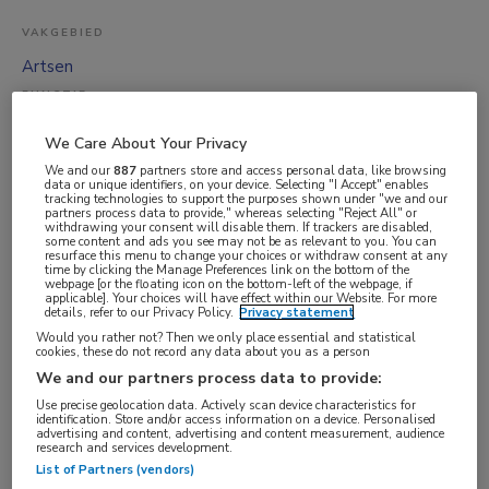
VAKGEBIED
Artsen
FUNCTIE
ANIOS
We Care About Your Privacy
BRANCHE
We and our
887
partners store and access personal data, like browsing
data or unique identifiers, on your device. Selecting "I Accept" enables
Onbekend
tracking technologies to support the purposes shown under "we and our
partners process data to provide," whereas selecting "Reject All" or
AANSTELLING
withdrawing your consent will disable them. If trackers are disabled,
some content and ads you see may not be as relevant to you. You can
Vaste aanstelling
resurface this menu to change your choices or withdraw consent at any
time by clicking the Manage Preferences link on the bottom of the
PLAATSINGSDATUM
webpage [or the floating icon on the bottom-left of the webpage, if
applicable]. Your choices will have effect within our Website. For more
details, refer to our Privacy Policy.
Privacy statement
30 maart 2026
Would you rather not? Then we only place essential and statistical
NIVEAU
cookies, these do not record any data about you as a person
Overig
We and our partners process data to provide:
Use precise geolocation data. Actively scan device characteristics for
ERVARING
identification. Store and/or access information on a device. Personalised
advertising and content, advertising and content measurement, audience
Niet nader bepaald
research and services development.
DIENSTVERBAND
List of Partners (vendors)