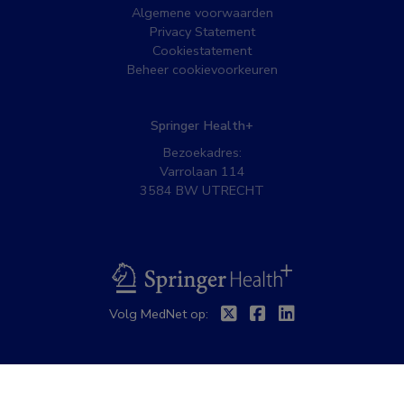
Algemene voorwaarden
Privacy Statement
Cookiestatement
Beheer cookievoorkeuren
Springer Health+
Bezoekadres:
Varrolaan 114
3584 BW UTRECHT
BSL
Twitter
Facebook
Linkedin
Volg MedNet op: