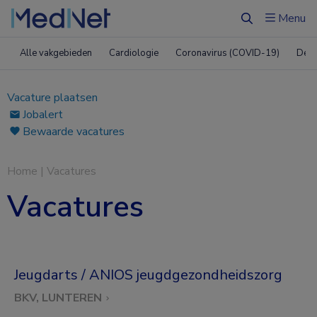
Menu
Zoeken
Alle vakgebieden
Cardiologie
Coronavirus (COVID-19)
Derm
Vacature plaatsen
Jobalert
Bewaarde vacatures
Home
|
Vacatures
Vacatures
Jeugdarts / ANIOS jeugdgezondheidszorg
BKV, LUNTEREN