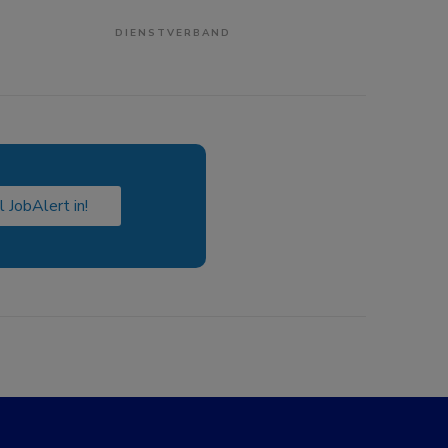
DIENSTVERBAND
l JobAlert in!