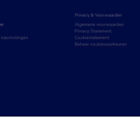
Privacy & Voorwaarden
en
Algemene voorwaarden
Privacy Statement
 nascholingen
Cookiestatement
Beheer cookievoorkeuren