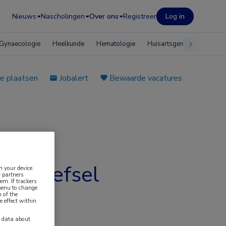
Nieuws
Nascholingen
Over ons
Registreer
Log in
Gynaecologie
Heelkunde
Hematologie
Huisartsgeneeskunde
e plaatsen
Jobalert
Bewaarde vacatures
 & weefsel
n your device.
 partners
em. If trackers
 menu to change
 of the
e effect within
y data about