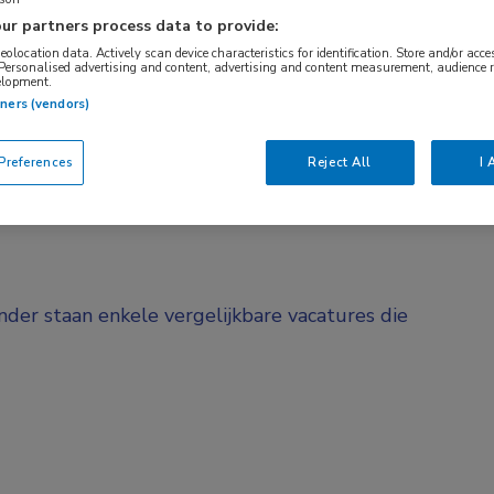
ur partners process data to provide:
BRANCHE
AANSTELLING
Onbekend
Vaste aanstelli
geolocation data. Actively scan device characteristics for identification. Store and/or acc
 Personalised advertising and content, advertising and content measurement, audience 
elopment.
tners (vendors)
DIENSTVERBAND
d
Parttime
references
Reject All
I 
onder staan enkele vergelijkbare vacatures die