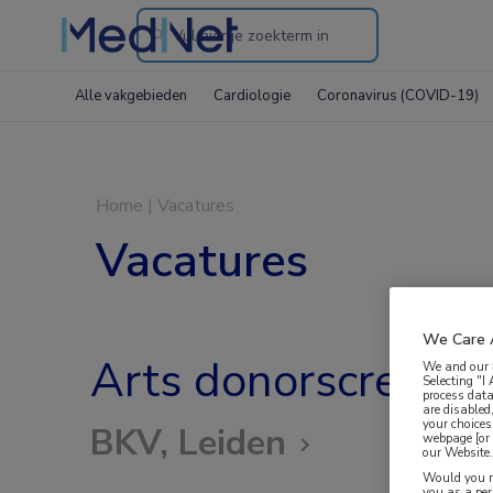
Search
through
Alle vakgebieden
Cardiologie
Coronavirus (COVID-19)
the
website
Home
|
Vacatures
Vacatures
We Care 
Arts donorscreenin
We and our
Selecting "I
process data
are disabled
your choices
BKV, Leiden
webpage [or 
our Website. 
Would you ra
you as a pe