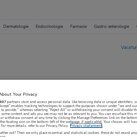
Dermatologie
Endocrinologie
Farmacie
Gastro-enterologie
Vacatur
About Your Privacy
g transplantatie orgaan
887
partners store and access personal data, like browsing data or unique identifiers, o
 Accept" enables tracking technologies to support the purposes shown under "we and our
 to provide," whereas selecting "Reject All" or withdrawing your consent will disable th
, some content and ads you see may not be as relevant to you. You can resurface this
 or withdraw consent at any time by clicking the Manage Preferences link on the bottom
the floating icon on the bottom-left of the webpage, if applicable]. Your choices will hav
For more details, refer to our Privacy Policy.
Privacy statement
ther not? Then we only place essential and statistical cookies, these do not record an
rson