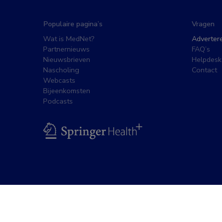
Populaire pagina’s
Vragen
Wat is MedNet?
Adverter
Partnernieuws
FAQ’s
Nieuwsbrieven
Helpdesk
Nascholing
Contact
Webcasts
Bijeenkomsten
Podcasts
BSL