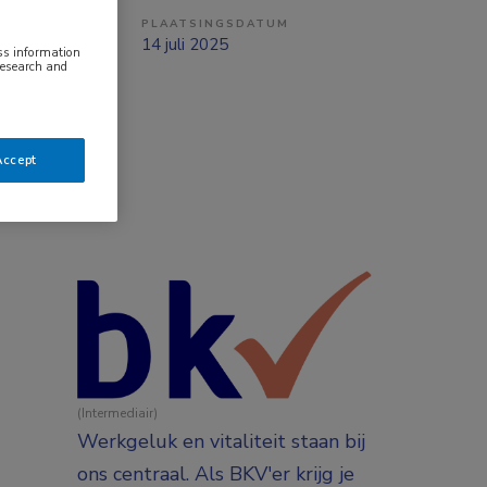
PLAATSINGSDATUM
ng
14 juli 2025
ess information
research and
Accept
(Intermediair)
Werkgeluk en vitaliteit staan bij
ons centraal. Als BKV'er krijg je