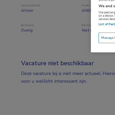
We and o
VAKGEBIED
FUNCTIE
Artsen
ANIOS
Use precise 
on a device.
services dev
List of Par
NIVEAU
ERVARING
Overig
Niet nader bepaal
Manage P
Vacature niet beschikbaar
Deze vacature bij is niet meer actueel. Hier
voor u wellicht interessant zijn.