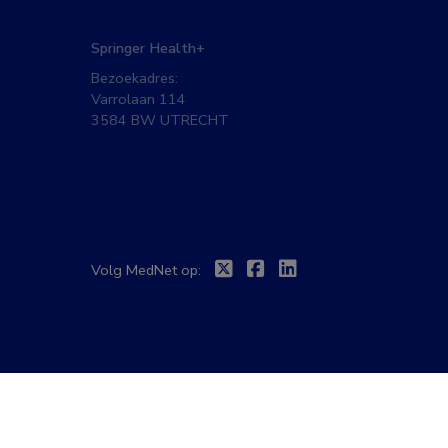
Springer Health+
Bezoekadres:
Varrolaan 114
3584 BW UTRECHT
Twitter
Facebook
Linkedin
Volg MedNet op: