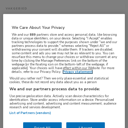
VAKGEBIED
Artsen
FUNCTIE
We Care About Your Privacy
ANIOS
We and our
889
partners store and access personal data, like browsing
data or unique identifiers, on your device. Selecting "I Accept" enables
BRANCHE
tracking technologies to support the purposes shown under "we and our
partners process data to provide," whereas selecting "Reject All" or
Ziekenhuis
withdrawing your consent will disable them. If trackers are disabled,
some content and ads you see may not be as relevant to you. You can
resurface this menu to change your choices or withdraw consent at any
AANSTELLING
time by clicking the Manage Preferences link on the bottom of the
webpage [or the floating icon on the bottom-left of the webpage, if
Traineeship/leer-werktraject
applicable]. Your choices will have effect within our Website. For more
details, refer to our Privacy Policy.
Privacy statement
PLAATSINGSDATUM
Would you rather not? Then we only place essential and statistical
5 augustus 2025
cookies, these do not record any data about you as a person
We and our partners process data to provide:
NIVEAU
Use precise geolocation data. Actively scan device characteristics for
WO
identification. Store and/or access information on a device. Personalised
advertising and content, advertising and content measurement, audience
ERVARING
research and services development.
List of Partners (vendors)
Niet nader bepaald
DIENSTVERBAND
Reject All
I Accept