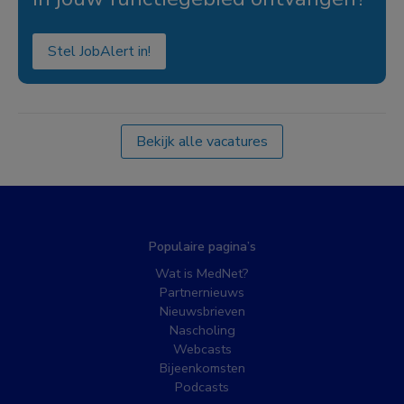
Stel JobAlert in!
Bekijk alle vacatures
Populaire pagina’s
Wat is MedNet?
Partnernieuws
Nieuwsbrieven
Nascholing
Webcasts
Bijeenkomsten
Podcasts