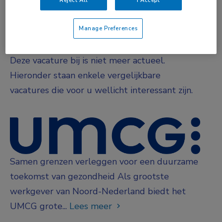
Fulltime
Manage Preferences
Vacature niet beschikbaar
Deze vacature bij is niet meer actueel.
Hieronder staan enkele vergelijkbare
vacatures die voor u wellicht interessant zijn.
Samen grenzen verleggen voor een duurzame
toekomst van gezondheid Als grootste
werkgever van Noord-Nederland biedt het
UMCG grote...
Lees meer