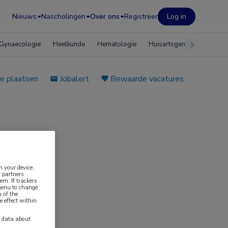
Nieuws
Nascholingen
Over ons
Registreer
Log in
Gynaecologie
Heelkunde
Hematologie
Huisartsgeneeskunde
e plaatsen
Jobalert
Bewaarde vacatures
n your device.
 partners
em. If trackers
 menu to change
 of the
e effect within
y data about