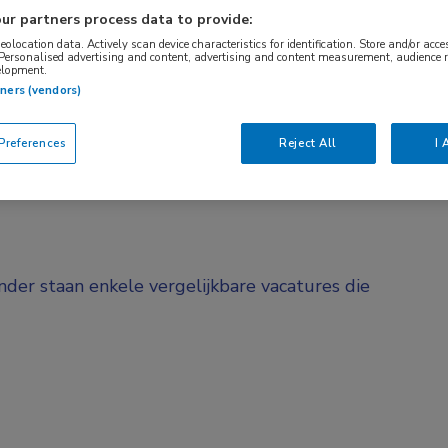
ur partners process data to provide:
BRANCHE
AANSTELLING
Zelfstandige kliniek
Vaste aanstelli
geolocation data. Actively scan device characteristics for identification. Store and/or acc
 Personalised advertising and content, advertising and content measurement, audience 
elopment.
tners (vendors)
DIENSTVERBAND
Fulltime
references
Reject All
I 
onder staan enkele vergelijkbare vacatures die