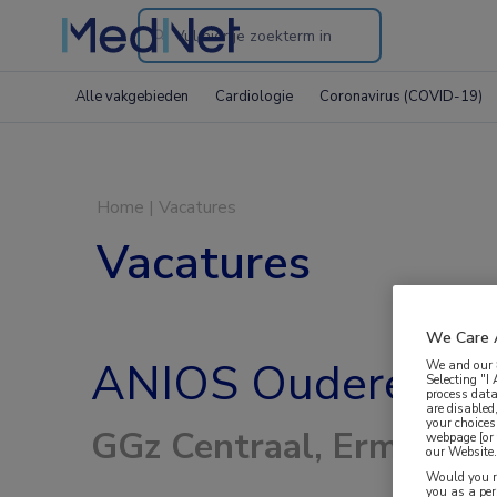
Search
through
Alle vakgebieden
Cardiologie
Coronavirus (COVID-19)
the
website
Home
|
Vacatures
Vacatures
We Care 
ANIOS Ouderenpsyc
We and our
Selecting "I
process data
are disabled
your choices
GGz Centraal, Ermelo
webpage [or 
our Website. 
Would you ra
you as a pe