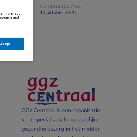
PLAATSINGSDATUM
ng
10 oktober 2025
ess information
research and
Accept
GGz Centraal is een organisatie
voor specialistische geestelijke
gezondheidszorg in het midden