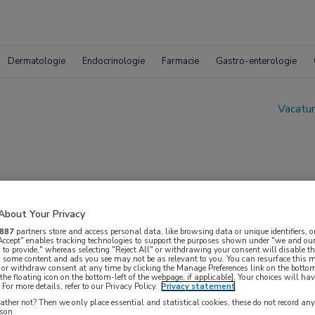
Dermatologie
Endocrinologie
Farmacie
Gastro-enterologie
Vacatur
About Your Privacy
hiatrie
887
partners store and access personal data, like browsing data or unique identifiers, o
 Accept" enables tracking technologies to support the purposes shown under "we and our
 to provide," whereas selecting "Reject All" or withdrawing your consent will disable th
, some content and ads you see may not be as relevant to you. You can resurface this
 or withdraw consent at any time by clicking the Manage Preferences link on the bottom
the floating icon on the bottom-left of the webpage, if applicable]. Your choices will hav
For more details, refer to our Privacy Policy.
Privacy statement
ther not? Then we only place essential and statistical cookies, these do not record an
rson