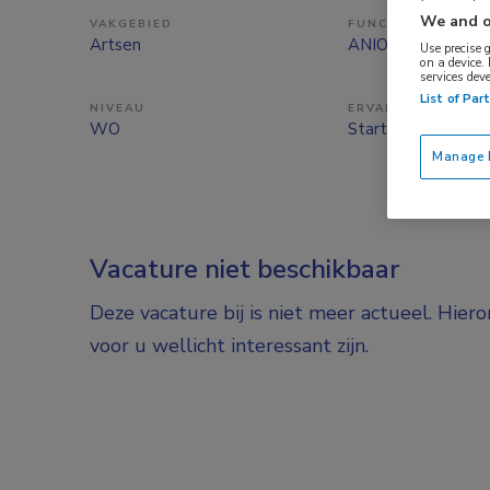
We and o
VAKGEBIED
FUNCTIE
Artsen
ANIOS
Use precise 
on a device.
services dev
List of Par
NIVEAU
ERVARING
WO
Starter
Manage P
Vacature niet beschikbaar
Deze vacature bij is niet meer actueel. Hier
voor u wellicht interessant zijn.