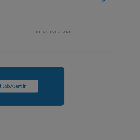
DIENSTVERBAND
l JobAlert in!