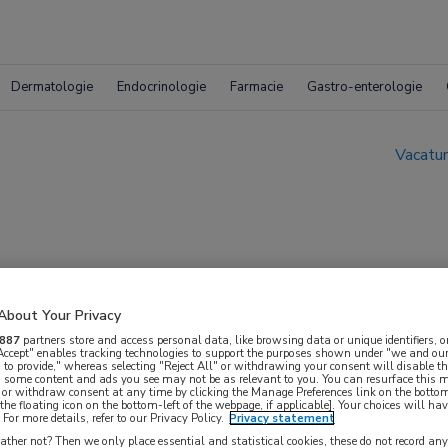
Dermatologie
Endocrinologie
Farmacie
Gastro-enterologie
Vacatur
About Your Privacy
887
partners store and access personal data, like browsing data or unique identifiers, o
 Accept" enables tracking technologies to support the purposes shown under "we and our
 to provide," whereas selecting "Reject All" or withdrawing your consent will disable th
, some content and ads you see may not be as relevant to you. You can resurface this
 or withdraw consent at any time by clicking the Manage Preferences link on the bottom
the floating icon on the bottom-left of the webpage, if applicable]. Your choices will hav
For more details, refer to our Privacy Policy.
Privacy statement
ther not? Then we only place essential and statistical cookies, these do not record an