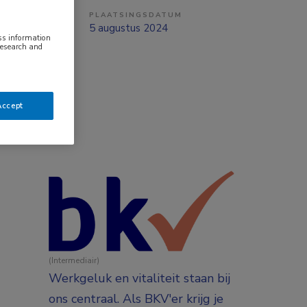
PLAATSINGSDATUM
tverband
5 augustus 2024
ess information
research and
Accept
(Intermediair)
Werkgeluk en vitaliteit staan bij
ons centraal. Als BKV'er krijg je