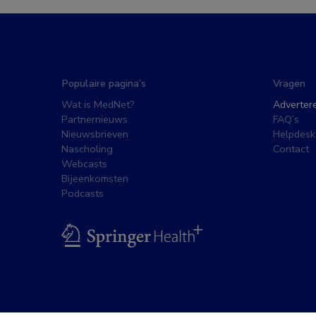
Populaire pagina’s
Vragen
Wat is MedNet?
Adverter
Partnernieuws
FAQ’s
Nieuwsbrieven
Helpdesk
Nascholing
Contact
Webcasts
Bijeenkomsten
Podcasts
BSL