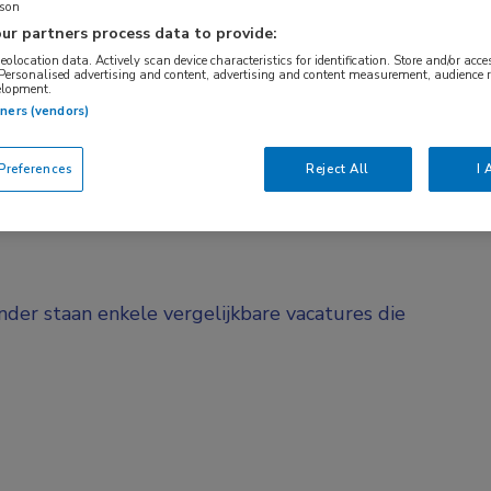
rson
BRANCHE
AANSTELLING
ur partners process data to provide:
Ziekenhuis
Tijdelijk diens
geolocation data. Actively scan device characteristics for identification. Store and/or acc
 Personalised advertising and content, advertising and content measurement, audience 
elopment.
DIENSTVERBAND
tners (vendors)
d
Niet nader bepaald
references
Reject All
I 
onder staan enkele vergelijkbare vacatures die