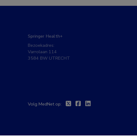
Springer Health+
Bezoekadres:
Varrolaan 114
3584 BW UTRECHT
Twitter
Facebook
Linkedin
Volg MedNet op: