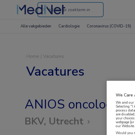
Search
through
Alle vakgebieden
Cardiologie
Coronavirus (COVID-19)
the
website
Home
|
Vacatures
Vacatures
We Care 
ANIOS oncologie
We and our
Selecting "I
process data
are disabled
BKV, Utrecht
your choices
webpage [or 
our Website. 
Would you ra