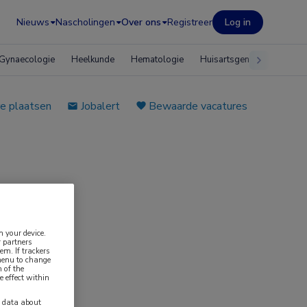
Nieuws
Nascholingen
Over ons
Registreer
Log in
Gynaecologie
Heelkunde
Hematologie
Huisartsgeneeskunde
e plaatsen
Jobalert
Bewaarde vacatures
n your device.
 partners
em. If trackers
 menu to change
 of the
e effect within
y data about