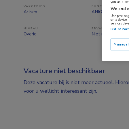
you as a pe
VAKGEBIED
FUNCTIE
We and o
Artsen
ANIOS
Use precise 
on a device.
services dev
NIVEAU
ERVARING
List of Par
Overig
Niet nader bepaal
Manage P
Vacature niet beschikbaar
Deze vacature bij is niet meer actueel. Hier
voor u wellicht interessant zijn.