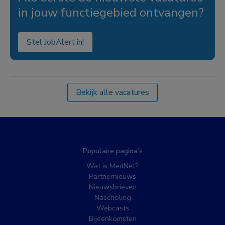
in jouw functiegebied ontvangen?
Stel JobAlert in!
Bekijk alle vacatures
Populaire pagina’s
Wat is MedNet?
Partnernieuws
Nieuwsbrieven
Nascholing
Webcasts
Bijeenkomsten