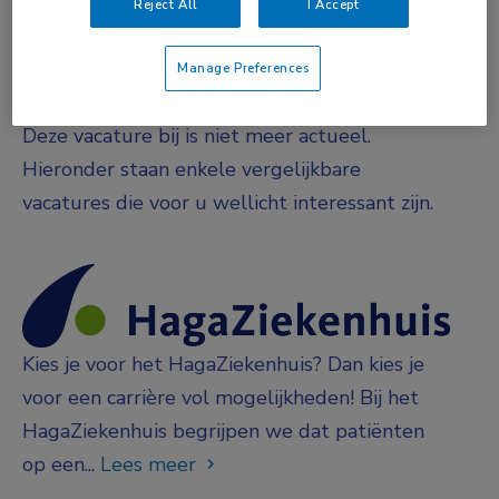
Reject All
I Accept
Fulltime
Manage Preferences
Vacature niet beschikbaar
Deze vacature bij is niet meer actueel.
Hieronder staan enkele vergelijkbare
vacatures die voor u wellicht interessant zijn.
Kies je voor het HagaZiekenhuis? Dan kies je
voor een carrière vol mogelijkheden! Bij het
HagaZiekenhuis begrijpen we dat patiënten
op een...
Lees meer