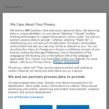
VAKGEBIED
Artsen
FUNCTIE
We Care About Your Privacy
ANIOS
We and our
887
partners store and access personal data, like browsing
data or unique identifiers, on your device. Selecting "I Accept" enables
BRANCHE
tracking technologies to support the purposes shown under "we and our
partners process data to provide," whereas selecting "Reject All" or
Ziekenhuis
withdrawing your consent will disable them. If trackers are disabled,
some content and ads you see may not be as relevant to you. You can
AANSTELLING
resurface this menu to change your choices or withdraw consent at any
time by clicking the Manage Preferences link on the bottom of the
webpage [or the floating icon on the bottom-left of the webpage, if
Tijdelijk dienstverband
applicable]. Your choices will have effect within our Website. For more
details, refer to our Privacy Policy.
Privacy statement
PLAATSINGSDATUM
Would you rather not? Then we only place essential and statistical
19 mei 2026
cookies, these do not record any data about you as a person
We and our partners process data to provide:
NIVEAU
Use precise geolocation data. Actively scan device characteristics for
WO
identification. Store and/or access information on a device. Personalised
advertising and content, advertising and content measurement, audience
ERVARING
research and services development.
List of Partners (vendors)
Starter
DIENSTVERBAND