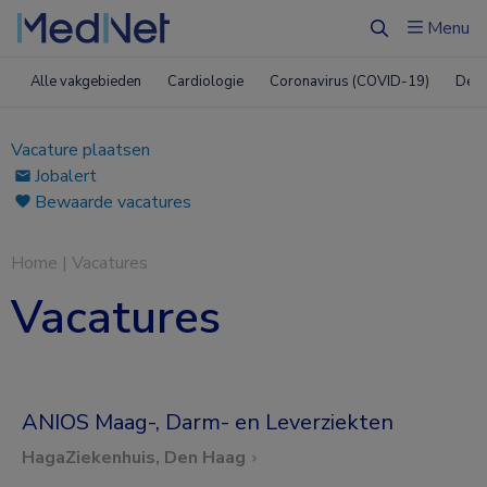
Menu
Zoeken
Alle vakgebieden
Cardiologie
Coronavirus (COVID-19)
Derm
Vacature plaatsen
Jobalert
Bewaarde vacatures
Home
|
Vacatures
Vacatures
ANIOS Maag-, Darm- en Leverziekten
HagaZiekenhuis, Den Haag