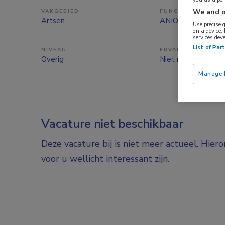
We and o
VAKGEBIED
FUNCTIE
Artsen
ANIOS
Use precise 
on a device.
services dev
List of Par
NIVEAU
ERVARING
Overig
Niet nader bepaal
Manage P
Vacature niet beschikbaar
Deze vacature bij is niet meer actueel. Hier
voor u wellicht interessant zijn.