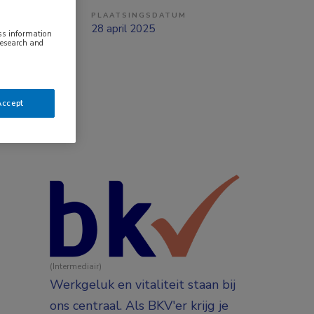
PLAATSINGSDATUM
ng
28 april 2025
ess information
research and
Accept
(Intermediair)
Werkgeluk en vitaliteit staan bij
ons centraal. Als BKV'er krijg je