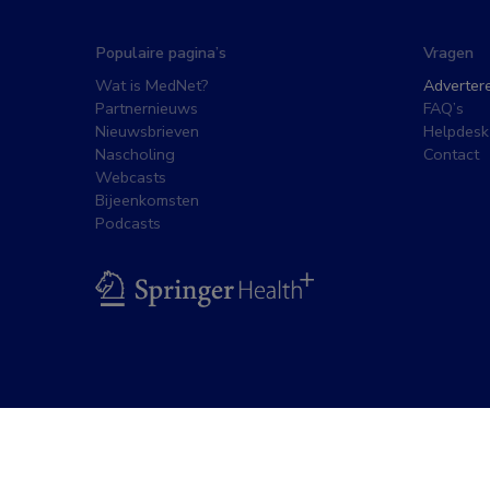
Populaire pagina’s
Vragen
Wat is MedNet?
Adverter
Partnernieuws
FAQ’s
Nieuwsbrieven
Helpdesk
Nascholing
Contact
Webcasts
Bijeenkomsten
Podcasts
BSL