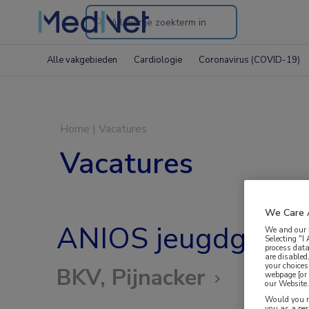
Search
through
Alle vakgebieden
Cardiologie
Coronavirus (COVID-19)
the
website
Home
|
Vacatures
Vacatures
We Care 
ANIOS jeugdgezon
We and our
Selecting "I
process data
are disabled
your choices
BKV, Pijnacker
webpage [or 
our Website. 
Would you ra
you as a pe