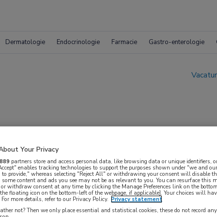
Dermatologie
Endocrinologie
Farmacie
Gastro-enterologie
Vacatur
About Your Privacy
dheidszorg
889
partners store and access personal data, like browsing data or unique identifiers, o
 Accept" enables tracking technologies to support the purposes shown under "we and our
 to provide," whereas selecting "Reject All" or withdrawing your consent will disable th
, some content and ads you see may not be as relevant to you. You can resurface this
 or withdraw consent at any time by clicking the Manage Preferences link on the bottom
the floating icon on the bottom-left of the webpage, if applicable]. Your choices will hav
For more details, refer to our Privacy Policy.
Privacy statement
ther not? Then we only place essential and statistical cookies, these do not record an
rson