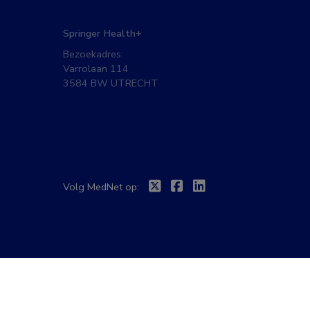
Springer Health+
Bezoekadres:
Varrolaan 114
3584 BW UTRECHT
Twitter
Facebook
Linkedin
Volg MedNet op: