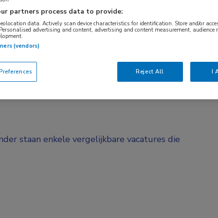
ur partners process data to provide:
BRANCHE
AANSTELLING
Onbekend
Vaste aanstelli
geolocation data. Actively scan device characteristics for identification. Store and/or acc
 Personalised advertising and content, advertising and content measurement, audience 
elopment.
tners (vendors)
DIENSTVERBAND
d
Fulltime
references
Reject All
I 
onder staan enkele vergelijkbare vacatures die