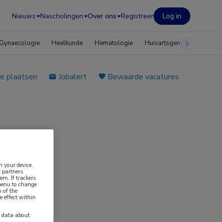
Nieuws
Nascholingen
Over ons
Registreer
Log in
Gynaecologie
Heelkunde
Hematologie
Huisartsgeneeskunde
e plaatsen
Jobalert
Bewaarde vacatures
n your device.
 partners
em. If trackers
 menu to change
 of the
e effect within
y data about