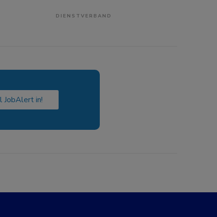
DIENSTVERBAND
l JobAlert in!