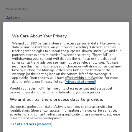
VAKGEBIED
Artsen
FUNCTIE
ANIOS
We Care About Your Privacy
BRANCHE
We and our
887
partners store and access personal data, like browsing
data or unique identifiers, on your device. Selecting "I Accept" enables
Instelling/tehuis
tracking technologies to support the purposes shown under "we and our
partners process data to provide," whereas selecting "Reject All" or
withdrawing your consent will disable them. If trackers are disabled,
AANSTELLING
some content and ads you see may not be as relevant to you. You can
resurface this menu to change your choices or withdraw consent at any
Vaste aanstelling
time by clicking the Manage Preferences link on the bottom of the
webpage [or the floating icon on the bottom-left of the webpage, if
PLAATSINGSDATUM
applicable]. Your choices will have effect within our Website. For more
details, refer to our Privacy Policy.
Privacy statement
28 september 2024
Would you rather not? Then we only place essential and statistical
cookies, these do not record any data about you as a person
NIVEAU
We and our partners process data to provide:
WO
Use precise geolocation data. Actively scan device characteristics for
ERVARING
identification. Store and/or access information on a device. Personalised
advertising and content, advertising and content measurement, audience
Niet nader bepaald
research and services development.
List of Partners (vendors)
DIENSTVERBAND