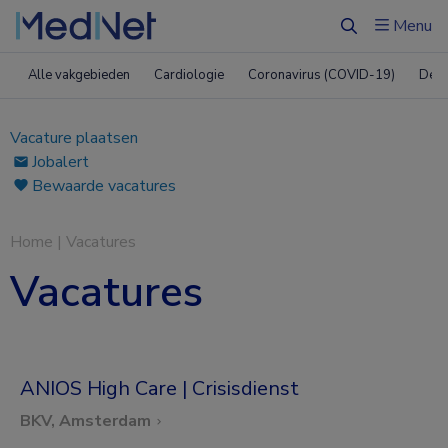
Menu
Zoeken
Alle vakgebieden
Cardiologie
Coronavirus (COVID-19)
Derm
Vacature plaatsen
Jobalert
Bewaarde vacatures
Home
|
Vacatures
Vacatures
ANIOS High Care | Crisisdienst
BKV, Amsterdam