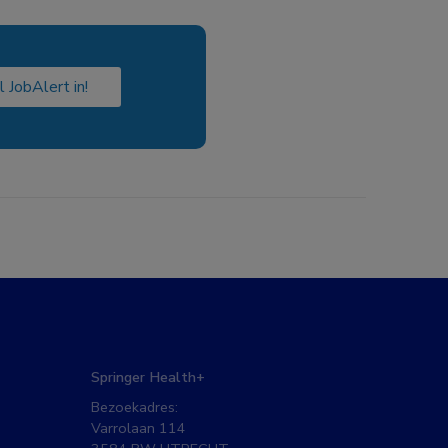
l JobAlert in!
Springer Health+
Bezoekadres:
Varrolaan 114