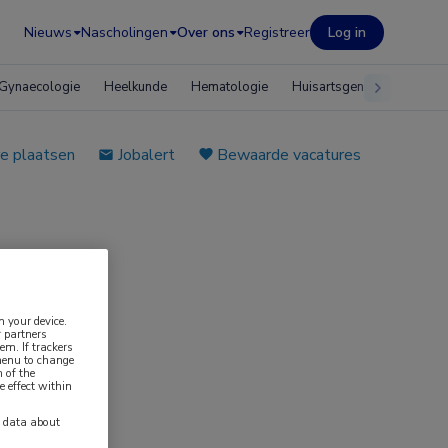
Nieuws
Nascholingen
Over ons
Registreer
Log in
Gynaecologie
Heelkunde
Hematologie
Huisartsgeneeskunde
e plaatsen
Jobalert
Bewaarde vacatures
n your device.
 partners
em. If trackers
 menu to change
 of the
e effect within
y data about