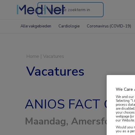
Search
through
Alle vakgebieden
Cardiologie
Coronavirus (COVID-19)
the
website
Home
|
Vacatures
Vacatures
We Care 
We and our
ANIOS FACT GGZ
Selecting "I
process data
are disabled
your choices
webpage [or 
Maandag, Amersfoort
our Website. 
Would you ra
you as a pe