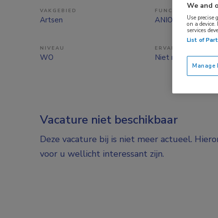
We and o
VAKGEBIED
FUNCTIE
Use precise 
Artsen
ANIOS
on a device.
services dev
List of Par
NIVEAU
ERVARING
WO
Niet nader bepaal
Manage P
Vacature niet beschikbaar
Deze vacature bij is niet meer actueel. Hier
voor u wellicht interessant zijn.