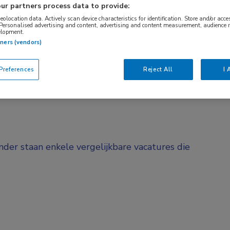
ur partners process data to provide:
BRANCHE
AANSTELLING
geolocation data. Actively scan device characteristics for identification. Store and/or acc
Instelling/tehuis
Niet nader bep
 Personalised advertising and content, advertising and content measurement, audience 
elopment.
tners (vendors)
DIENSTVERBAND
d
Niet nader bepaald
references
Reject All
I 
onder staan enkele vergelijkbare vacatures die