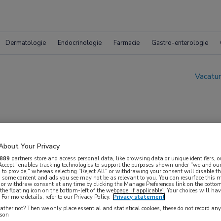
Dermatologie
Endocrinologie
Farmacie
Gastro-enterologie
Vacatur
About Your Privacy
889
partners store and access personal data, like browsing data or unique identifiers, o
 Accept" enables tracking technologies to support the purposes shown under "we and our
 to provide," whereas selecting "Reject All" or withdrawing your consent will disable th
, some content and ads you see may not be as relevant to you. You can resurface this
 or withdraw consent at any time by clicking the Manage Preferences link on the bottom
the floating icon on the bottom-left of the webpage, if applicable]. Your choices will hav
For more details, refer to our Privacy Policy.
Privacy statement
ther not? Then we only place essential and statistical cookies, these do not record an
rson