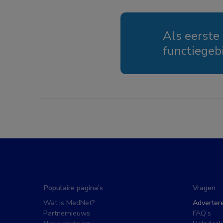
Als eerste
functiegeb
Populaire pagina’s
Vragen
Wat is MedNet?
Adverter
Partnernieuws
FAQ’s