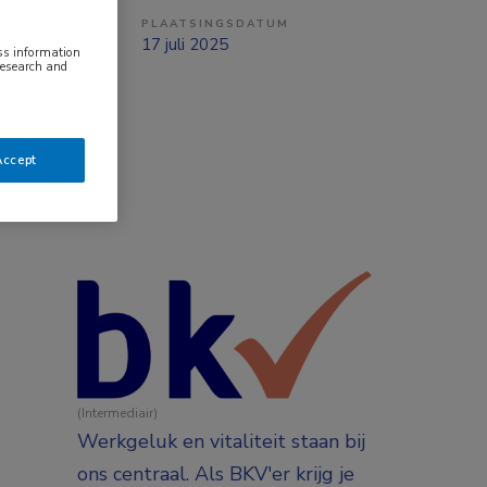
PLAATSINGSDATUM
ng
17 juli 2025
ess information
research and
Accept
(Intermediair)
Werkgeluk en vitaliteit staan bij
ons centraal. Als BKV'er krijg je