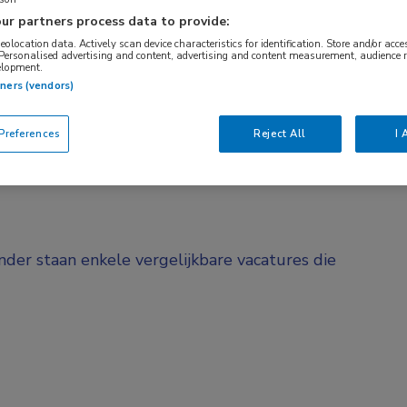
ur partners process data to provide:
BRANCHE
AANSTELLING
Onbekend
Vaste aanstelli
geolocation data. Actively scan device characteristics for identification. Store and/or acc
 Personalised advertising and content, advertising and content measurement, audience 
elopment.
tners (vendors)
DIENSTVERBAND
d
Fulltime
references
Reject All
I 
onder staan enkele vergelijkbare vacatures die