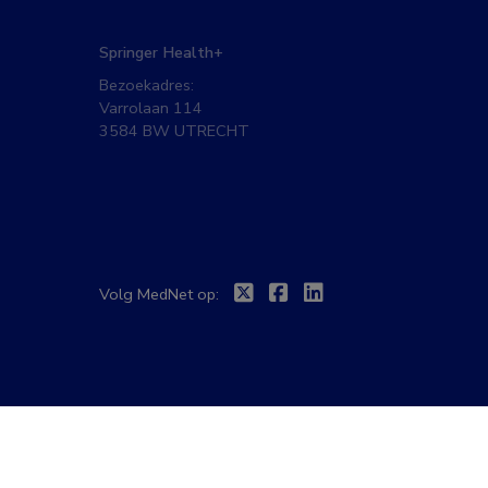
Springer Health+
Bezoekadres:
Varrolaan 114
3584 BW UTRECHT
Twitter
Facebook
Linkedin
Volg MedNet op: