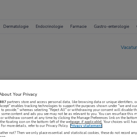
Dermatologie
Endocrinologie
Farmacie
Gastro-enterologie
Vacatur
About Your Privacy
neeskunde
887
partners store and access personal data, like browsing data or unique identifiers, o
 Accept" enables tracking technologies to support the purposes shown under "we and our
 to provide," whereas selecting "Reject All" or withdrawing your consent will disable th
, some content and ads you see may not be as relevant to you. You can resurface this
 or withdraw consent at any time by clicking the Manage Preferences link on the bottom
the floating icon on the bottom-left of the webpage, if applicable]. Your choices will hav
For more details, refer to our Privacy Policy.
Privacy statement
ther not? Then we only place essential and statistical cookies, these do not record an
rson