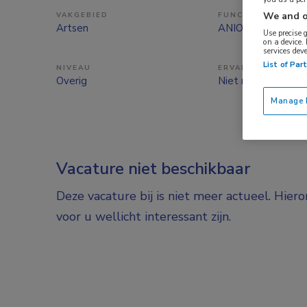
We and o
VAKGEBIED
FUNCTIE
Artsen
ANIOS
Use precise 
on a device.
services dev
List of Par
NIVEAU
ERVARING
Overig
Niet nader bepaal
Manage P
Vacature niet beschikbaar
Deze vacature bij is niet meer actueel. Hier
voor u wellicht interessant zijn.