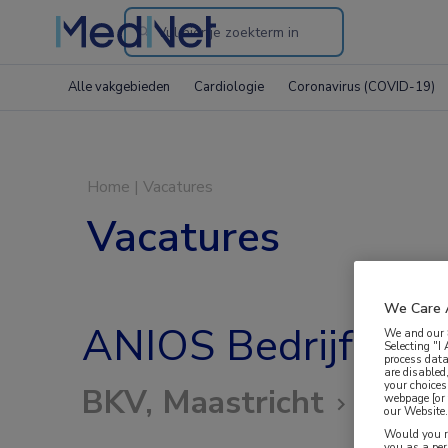
Search
through
Alle vakgebieden
Cardiologie
Coronavirus (COVID-19)
the
website
Home
|
Vacatures
Vacatures
We Care 
ANIOS Bedrijfsge
We and our
Selecting "I
process data
are disabled
your choices
BKV, Maastricht
webpage [or 
our Website. 
Would you ra
you as a pe