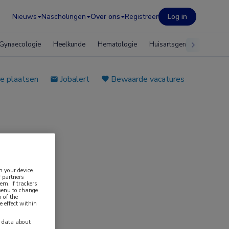
Nieuws
Nascholingen
Over ons
Registreer
Log in
Gynaecologie
Heelkunde
Hematologie
Huisartsgeneeskunde
e plaatsen
Jobalert
Bewaarde vacatures
n your device.
 partners
em. If trackers
 menu to change
 of the
e effect within
y data about