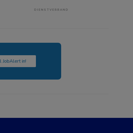
DIENSTVERBAND
l JobAlert in!