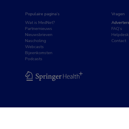
Populaire pagina’s
Vragen
Wat is MedNet?
Adverter
Partnernieuws
FAQ’s
Nieuwsbrieven
Helpdesk
Nascholing
Contact
Webcasts
Bijeenkomsten
Podcasts
BSL