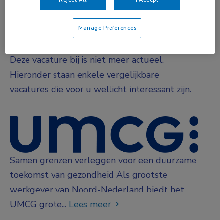
Niet nader bepaald
Manage Preferences
Vacature niet beschikbaar
Deze vacature bij is niet meer actueel.
Hieronder staan enkele vergelijkbare
vacatures die voor u wellicht interessant zijn.
Samen grenzen verleggen voor een duurzame
toekomst van gezondheid Als grootste
werkgever van Noord-Nederland biedt het
UMCG grote...
Lees meer