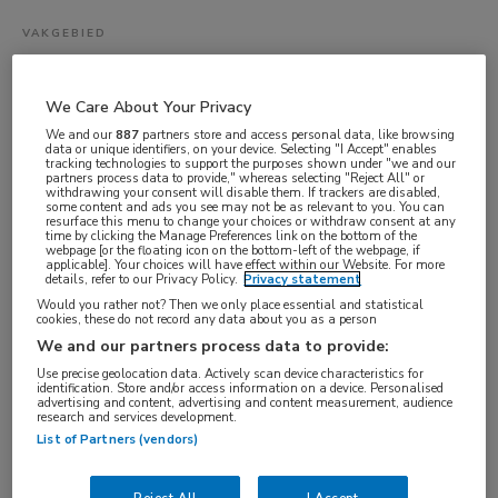
VAKGEBIED
Artsen
FUNCTIE
We Care About Your Privacy
Arts in opleiding tot specialist (AIOS)
We and our
887
partners store and access personal data, like browsing
data or unique identifiers, on your device. Selecting "I Accept" enables
BRANCHE
tracking technologies to support the purposes shown under "we and our
partners process data to provide," whereas selecting "Reject All" or
Ziekenhuis
withdrawing your consent will disable them. If trackers are disabled,
some content and ads you see may not be as relevant to you. You can
resurface this menu to change your choices or withdraw consent at any
AANSTELLING
time by clicking the Manage Preferences link on the bottom of the
webpage [or the floating icon on the bottom-left of the webpage, if
Niet nader bepaald
applicable]. Your choices will have effect within our Website. For more
details, refer to our Privacy Policy.
Privacy statement
PLAATSINGSDATUM
Would you rather not? Then we only place essential and statistical
19 mei 2026
cookies, these do not record any data about you as a person
We and our partners process data to provide:
NIVEAU
Use precise geolocation data. Actively scan device characteristics for
WO
identification. Store and/or access information on a device. Personalised
advertising and content, advertising and content measurement, audience
ERVARING
research and services development.
List of Partners (vendors)
Niet nader bepaald
DIENSTVERBAND
Reject All
I Accept