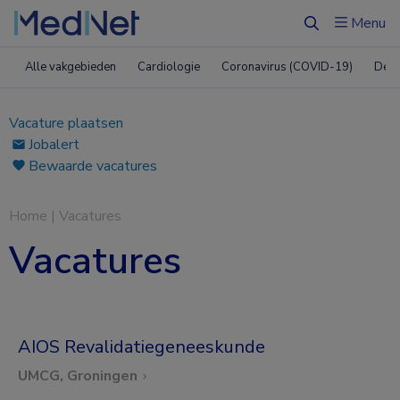
Menu
Zoeken
Alle vakgebieden
Cardiologie
Coronavirus (COVID-19)
Derm
Vacature plaatsen
Jobalert
Bewaarde vacatures
Home
|
Vacatures
Vacatures
AIOS Revalidatiegeneeskunde
UMCG, Groningen