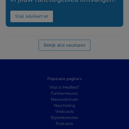
Stel JobAlert in!
Bekijk alle vacatures
Populaire pagina’s
Wat is MedNet?
Partnernieuws
Nieuwsbrieven
Nascholing
Webcasts
Bijeenkomsten
Podcasts