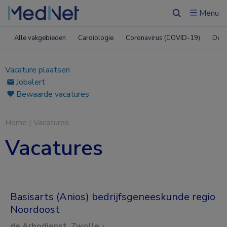
Menu
Zoeken
Alle vakgebieden
Cardiologie
Coronavirus (COVID-19)
Derm
Vacature plaatsen
Jobalert
Bewaarde vacatures
Home
|
Vacatures
Vacatures
Basisarts (Anios) bedrijfsgeneeskunde regio
Noordoost
de Arbodienst, Zwolle