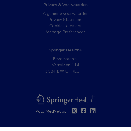
Privacy & Voorwaarden
Algemene voorwaarden
Privacy Statement
Cookiestatement
Manage Preferences
Springer Health+
Bezoekadres:
Varrolaan 114
3584 BW UTRECHT
BSL
Twitter
Facebook
Linkedin
Volg MedNet op: