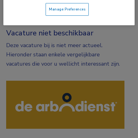
DIENSTVERBAND
Manage Preferences
Parttime
Vacature niet beschikbaar
Deze vacature bij is niet meer actueel.
Hieronder staan enkele vergelijkbare
vacatures die voor u wellicht interessant zijn.