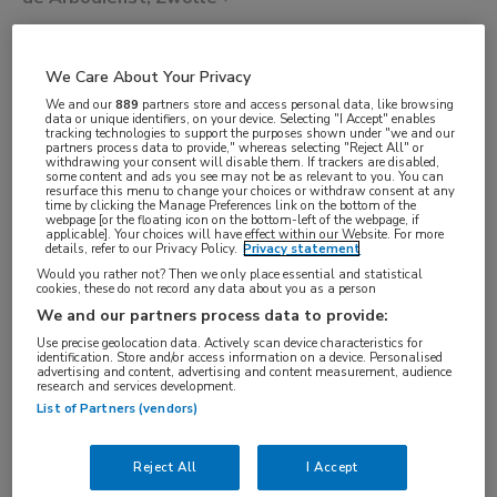
VAKGEBIED
We Care About Your Privacy
Artsen
We and our
889
partners store and access personal data, like browsing
data or unique identifiers, on your device. Selecting "I Accept" enables
FUNCTIE
tracking technologies to support the purposes shown under "we and our
partners process data to provide," whereas selecting "Reject All" or
ANIOS
withdrawing your consent will disable them. If trackers are disabled,
some content and ads you see may not be as relevant to you. You can
BRANCHE
resurface this menu to change your choices or withdraw consent at any
time by clicking the Manage Preferences link on the bottom of the
webpage [or the floating icon on the bottom-left of the webpage, if
Overige
applicable]. Your choices will have effect within our Website. For more
details, refer to our Privacy Policy.
Privacy statement
AANSTELLING
Would you rather not? Then we only place essential and statistical
Vaste aanstelling
cookies, these do not record any data about you as a person
We and our partners process data to provide:
PLAATSINGSDATUM
Use precise geolocation data. Actively scan device characteristics for
19 september 2025
identification. Store and/or access information on a device. Personalised
advertising and content, advertising and content measurement, audience
NIVEAU
research and services development.
List of Partners (vendors)
WO
ERVARING
Reject All
I Accept
Niet nader bepaald