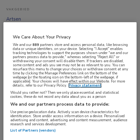
VAKGEBIED
Artsen
FUNCTIE
ANIOS
We Care About Your Privacy
We and our
889
partners store and access personal data, like browsing
BRANCHE
data or unique identifiers, on your device. Selecting "I Accept" enables
tracking technologies to support the purposes shown under "we and our
Onbekend
partners process data to provide," whereas selecting "Reject All" or
withdrawing your consent will disable them. If trackers are disabled,
AANSTELLING
some content and ads you see may not be as relevant to you. You can
resurface this menu to change your choices or withdraw consent at any
Vaste aanstelling
time by clicking the Manage Preferences link on the bottom of the
webpage [or the floating icon on the bottom-left of the webpage, if
PLAATSINGSDATUM
applicable]. Your choices will have effect within our Website. For more
details, refer to our Privacy Policy.
Privacy statement
9 juni 2025
Would you rather not? Then we only place essential and statistical
cookies, these do not record any data about you as a person
NIVEAU
We and our partners process data to provide:
Overig
Use precise geolocation data. Actively scan device characteristics for
identification. Store and/or access information on a device. Personalised
ERVARING
advertising and content, advertising and content measurement, audience
research and services development.
Niet nader bepaald
List of Partners (vendors)
DIENSTVERBAND