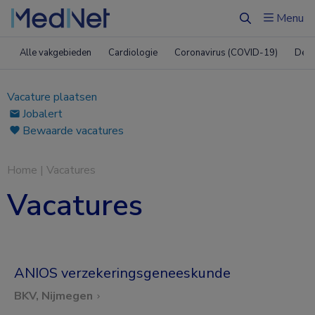
Menu
Zoeken
Alle vakgebieden
Cardiologie
Coronavirus (COVID-19)
Derm
Vacature plaatsen
Jobalert
Bewaarde vacatures
Home
|
Vacatures
Vacatures
ANIOS verzekeringsgeneeskunde
BKV, Nijmegen