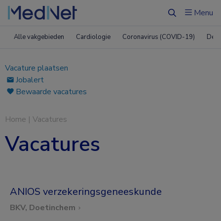
Menu
Zoeken
Alle vakgebieden
Cardiologie
Coronavirus (COVID-19)
Derm
Vacature plaatsen
Jobalert
Bewaarde vacatures
Home
|
Vacatures
Vacatures
ANIOS verzekeringsgeneeskunde
BKV, Doetinchem