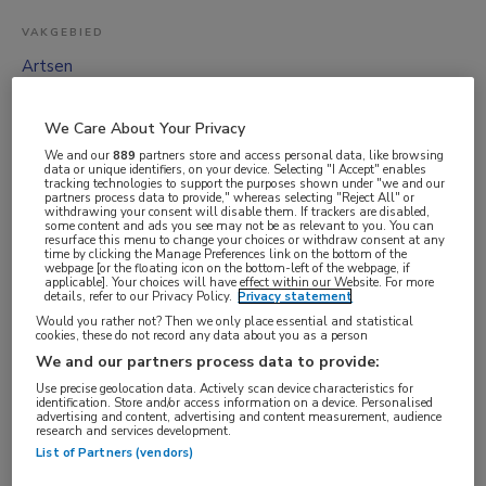
VAKGEBIED
Artsen
FUNCTIE
ANIOS
We Care About Your Privacy
We and our
889
partners store and access personal data, like browsing
BRANCHE
data or unique identifiers, on your device. Selecting "I Accept" enables
tracking technologies to support the purposes shown under "we and our
Overige
partners process data to provide," whereas selecting "Reject All" or
withdrawing your consent will disable them. If trackers are disabled,
AANSTELLING
some content and ads you see may not be as relevant to you. You can
resurface this menu to change your choices or withdraw consent at any
Vaste aanstelling
time by clicking the Manage Preferences link on the bottom of the
webpage [or the floating icon on the bottom-left of the webpage, if
PLAATSINGSDATUM
applicable]. Your choices will have effect within our Website. For more
details, refer to our Privacy Policy.
Privacy statement
5 maart 2025
Would you rather not? Then we only place essential and statistical
cookies, these do not record any data about you as a person
NIVEAU
We and our partners process data to provide:
WO
Use precise geolocation data. Actively scan device characteristics for
identification. Store and/or access information on a device. Personalised
ERVARING
advertising and content, advertising and content measurement, audience
research and services development.
Ervaren
List of Partners (vendors)
DIENSTVERBAND