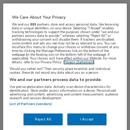
VAKGEBIED
We Care About Your Privacy
Artsen
We and our
889
partners store and access personal data, like browsing
FUNCTIE
data or unique identifiers, on your device. Selecting "I Accept" enables
tracking technologies to support the purposes shown under "we and our
ANIOS
partners process data to provide," whereas selecting "Reject All" or
withdrawing your consent will disable them. If trackers are disabled,
BRANCHE
some content and ads you see may not be as relevant to you. You can
resurface this menu to change your choices or withdraw consent at any
Ziekenhuis
time by clicking the Manage Preferences link on the bottom of the
webpage [or the floating icon on the bottom-left of the webpage, if
applicable]. Your choices will have effect within our Website. For more
AANSTELLING
details, refer to our Privacy Policy.
Privacy statement
Tijdelijk dienstverband
Would you rather not? Then we only place essential and statistical
cookies, these do not record any data about you as a person
PLAATSINGSDATUM
We and our partners process data to provide:
22 januari 2025
Use precise geolocation data. Actively scan device characteristics for
identification. Store and/or access information on a device. Personalised
NIVEAU
advertising and content, advertising and content measurement, audience
research and services development.
WO
List of Partners (vendors)
ERVARING
Ervaren
Reject All
I Accept
DIENSTVERBAND