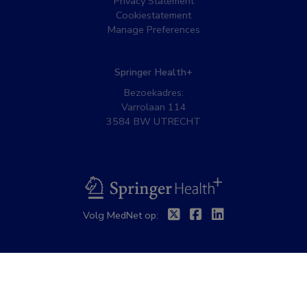
Privacy Statement
Cookiestatement
Manage Preferences
Springer Health+
Bezoekadres:
Varrolaan 114
3584 BW UTRECHT
BSL
Twitter
Facebook
Linkedin
Volg MedNet op: