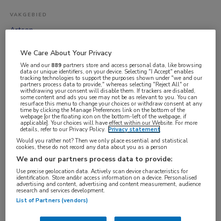
VAKGEBIED
Artsen
FUNCTIE
We Care About Your Privacy
ANIOS
We and our
889
partners store and access personal data, like browsing
BRANCHE
data or unique identifiers, on your device. Selecting "I Accept" enables
tracking technologies to support the purposes shown under "we and our
partners process data to provide," whereas selecting "Reject All" or
Ziekenhuis
withdrawing your consent will disable them. If trackers are disabled,
some content and ads you see may not be as relevant to you. You can
AANSTELLING
resurface this menu to change your choices or withdraw consent at any
time by clicking the Manage Preferences link on the bottom of the
Vaste aanstelling
webpage [or the floating icon on the bottom-left of the webpage, if
applicable]. Your choices will have effect within our Website. For more
PLAATSINGSDATUM
details, refer to our Privacy Policy.
Privacy statement
Would you rather not? Then we only place essential and statistical
7 november 2025
cookies, these do not record any data about you as a person
NIVEAU
We and our partners process data to provide:
WO
Use precise geolocation data. Actively scan device characteristics for
identification. Store and/or access information on a device. Personalised
ERVARING
advertising and content, advertising and content measurement, audience
research and services development.
Starter
List of Partners (vendors)
DIENSTVERBAND