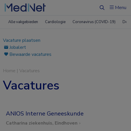
Menu
Zoeken
Alle vakgebieden
Cardiologie
Coronavirus (COVID-19)
Derm
Vacature plaatsen
Jobalert
Bewaarde vacatures
Home
|
Vacatures
Vacatures
ANIOS Interne Geneeskunde
Catharina ziekenhuis, Eindhoven