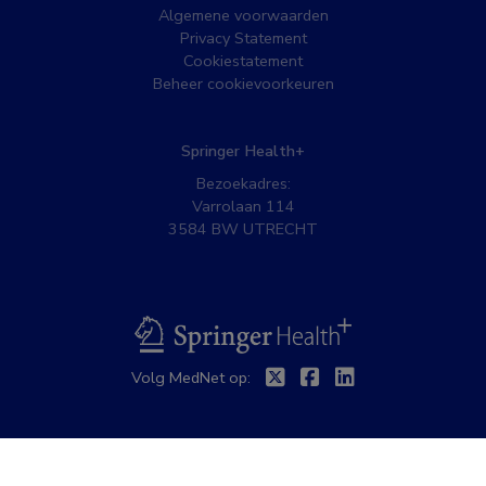
Algemene voorwaarden
Privacy Statement
Cookiestatement
Beheer cookievoorkeuren
Springer Health+
Bezoekadres:
Varrolaan 114
3584 BW UTRECHT
BSL
Twitter
Facebook
Linkedin
Volg MedNet op: