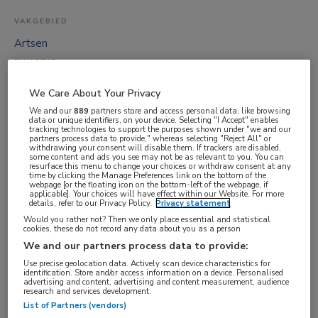
VAKGEBIED
Artsen
FUNCTIE
ANIOS
We Care About Your Privacy
BRANCHE
We and our
889
partners store and access personal data, like browsing
data or unique identifiers, on your device. Selecting "I Accept" enables
Onbekend
tracking technologies to support the purposes shown under "we and our
partners process data to provide," whereas selecting "Reject All" or
AANSTELLING
withdrawing your consent will disable them. If trackers are disabled,
some content and ads you see may not be as relevant to you. You can
Vaste aanstelling
resurface this menu to change your choices or withdraw consent at any
time by clicking the Manage Preferences link on the bottom of the
PLAATSINGSDATUM
webpage [or the floating icon on the bottom-left of the webpage, if
applicable]. Your choices will have effect within our Website. For more
details, refer to our Privacy Policy.
Privacy statement
15 september 2025
Would you rather not? Then we only place essential and statistical
NIVEAU
cookies, these do not record any data about you as a person
Overig
We and our partners process data to provide:
Use precise geolocation data. Actively scan device characteristics for
ERVARING
identification. Store and/or access information on a device. Personalised
advertising and content, advertising and content measurement, audience
Niet nader bepaald
research and services development.
DIENSTVERBAND
List of Partners (vendors)