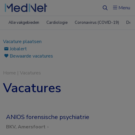
Menu
Zoeken
Alle vakgebieden
Cardiologie
Coronavirus (COVID-19)
Derm
Vacature plaatsen
Jobalert
Bewaarde vacatures
Home
|
Vacatures
Vacatures
ANIOS forensische psychiatrie
BKV, Amersfoort