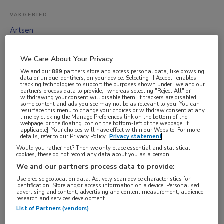
VAKGEBIED
Artsen
FUNCTIE
ANIOS
We Care About Your Privacy
We and our
889
partners store and access personal data, like browsing
BRANCHE
data or unique identifiers, on your device. Selecting "I Accept" enables
tracking technologies to support the purposes shown under "we and our
Onbekend
partners process data to provide," whereas selecting "Reject All" or
withdrawing your consent will disable them. If trackers are disabled,
AANSTELLING
some content and ads you see may not be as relevant to you. You can
resurface this menu to change your choices or withdraw consent at any
Vaste aanstelling
time by clicking the Manage Preferences link on the bottom of the
webpage [or the floating icon on the bottom-left of the webpage, if
PLAATSINGSDATUM
applicable]. Your choices will have effect within our Website. For more
details, refer to our Privacy Policy.
Privacy statement
9 juni 2025
Would you rather not? Then we only place essential and statistical
cookies, these do not record any data about you as a person
NIVEAU
We and our partners process data to provide:
Overig
Use precise geolocation data. Actively scan device characteristics for
identification. Store and/or access information on a device. Personalised
ERVARING
advertising and content, advertising and content measurement, audience
research and services development.
Niet nader bepaald
List of Partners (vendors)
DIENSTVERBAND