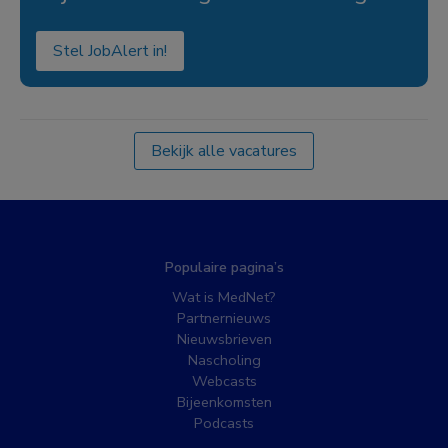
Stel JobAlert in!
Bekijk alle vacatures
Populaire pagina’s
Wat is MedNet?
Partnernieuws
Nieuwsbrieven
Nascholing
Webcasts
Bijeenkomsten
Podcasts