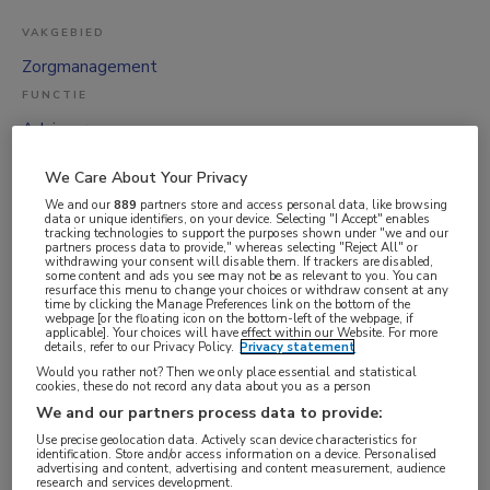
VAKGEBIED
Zorgmanagement
FUNCTIE
Adviseur
BRANCHE
We Care About Your Privacy
Overige
We and our
889
partners store and access personal data, like browsing
data or unique identifiers, on your device. Selecting "I Accept" enables
AANSTELLING
tracking technologies to support the purposes shown under "we and our
partners process data to provide," whereas selecting "Reject All" or
Vaste aanstelling
withdrawing your consent will disable them. If trackers are disabled,
some content and ads you see may not be as relevant to you. You can
PLAATSINGSDATUM
resurface this menu to change your choices or withdraw consent at any
time by clicking the Manage Preferences link on the bottom of the
20 september 2025
webpage [or the floating icon on the bottom-left of the webpage, if
applicable]. Your choices will have effect within our Website. For more
NIVEAU
details, refer to our Privacy Policy.
Privacy statement
Would you rather not? Then we only place essential and statistical
HBO
cookies, these do not record any data about you as a person
ERVARING
We and our partners process data to provide:
Senior
Use precise geolocation data. Actively scan device characteristics for
identification. Store and/or access information on a device. Personalised
advertising and content, advertising and content measurement, audience
DIENSTVERBAND
research and services development.