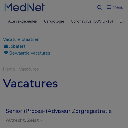
Menu
Zoeken
Alle vakgebieden
Cardiologie
Coronavirus (COVID-19)
Derm
Vacature plaatsen
Jobalert
Bewaarde vacatures
Home
|
Vacatures
Vacatures
Senior (Proces-)Adviseur Zorgregistratie
Altrecht, Zeist